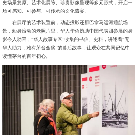
史场景复原、艺术化展陈、珍贵影像呈现等多元形式，开启一
场可感知、可参与、可传承的文化盛宴。
在展厅的艺术装置前，动态投影还原巴拿马运河通航场
景，船身滚动的老照片里，华人华侨协助中国代表团参展的身
影令人动容；“华人故事专区”收集的书信、史料，讲述着“无
华人助力，难有茅台金奖”的幕后故事，让观众在共同记忆中
读懂茅台的百年初心。