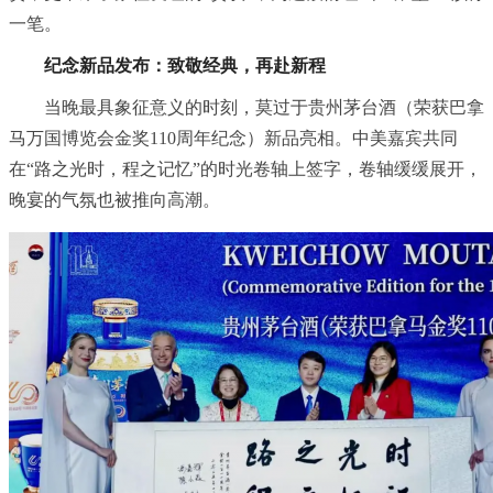
一笔。
纪念新品发布：致敬经典，再赴新程
当晚最具象征意义的时刻，莫过于贵州茅台酒（荣获巴拿
马万国博览会金奖110周年纪念）新品亮相。中美嘉宾共同
在“路之光时，程之记忆”的时光卷轴上签字，卷轴缓缓展开，
晚宴的气氛也被推向高潮。