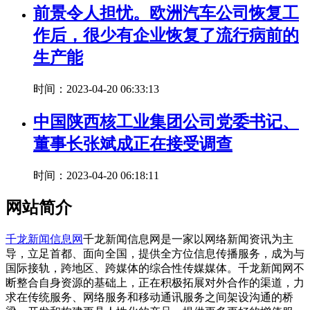
前景令人担忧。欧洲汽车公司恢复工
作后，很少有企业恢复了流行病前的
生产能
时间：2023-04-20 06:33:13
中国陕西核工业集团公司党委书记、
董事长张斌成正在接受调查
时间：2023-04-20 06:18:11
网站简介
千龙新闻信息网
千龙新闻信息网是一家以网络新闻资讯为主
导，立足首都、面向全国，提供全方位信息传播服务，成为与
国际接轨，跨地区、跨媒体的综合性传媒媒体。千龙新闻网不
断整合自身资源的基础上，正在积极拓展对外合作的渠道，力
求在传统服务、网络服务和移动通讯服务之间架设沟通的桥