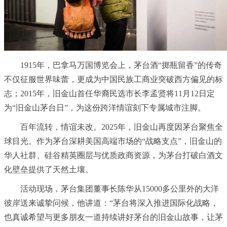
1915年，巴拿马万国博览会上，茅台酒“掷瓶留香”的传奇
不仅征服世界味蕾，更成为中国民族工商业突破西方偏见的标
志；2015年，旧金山首任华裔民选市长李孟贤将11月12日定
为“旧金山茅台日”，为这份跨洋情谊刻下专属城市注脚。
百年流转，情谊未改。2025年，旧金山再度因茅台聚焦全
球目光。作为茅台深耕美国高端市场的“战略支点”，旧金山的
华人社群、硅谷精英圈层与优质政商资源，为茅台打破白酒文
化壁垒提供了天然土壤。
活动现场，茅台集团董事长陈华从15000多公里外的大洋
彼岸送来诚挚问候，他讲道：“茅台将深入推进国际化战略，
也真诚希望与更多朋友一道持续讲好茅台的旧金山故事，让茅