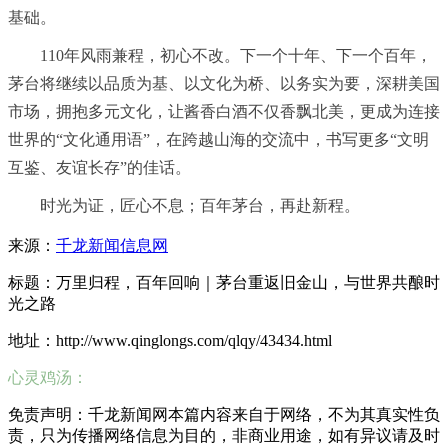
基础。
110年风雨兼程，初心不改。下一个十年、下一个百年，
茅台将继续以品质为基、以文化为桥、以务实为要，深耕美国
市场，拥抱多元文化，让酱香白酒不仅香飘北美，更成为连接
世界的“文化通用语”，在跨越山海的交流中，书写更多“文明
互鉴、友谊长存”的佳话。
时光为证，匠心不息；百年茅台，再赴新程。
来源：
千龙新闻信息网
标题：万里归程，百年回响｜茅台重返旧金山，与世界共酿时
光之路
地址：http://www.qinglongs.com/qlqy/43434.html
心灵鸡汤：
免责声明：千龙新闻网本篇内容来自于网络，不为其真实性负
责，只为传播网络信息为目的，非商业用途，如有异议请及时