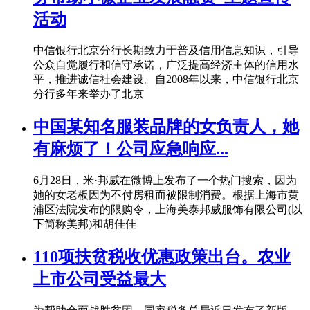
活动
中信银行北京分行长期致力于普及信用信息知识，引导
公众自觉履行和信守承诺，广泛提高经济主体的信用水
平，推进诚信社会建设。自2008年以来，中信银行北京
分行多年来举办了北京
中国某知名服装品牌的女负责人，她
有麻烦了！公司应急响应...
6月28日，米·邦威在微博上发布了一个热门搜索，因为
她的女老板因为不付房租而被限制消费。根据上海市黄
浦区法院发布的限购令，上海美泰邦威服饰有限公司(以
下简称美邦)和胡佳佳
110项扶贫税收优惠政策出台。农业
上市公司受益最大