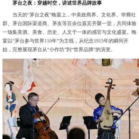
茅台之夜：穿越时空，讲述世界品牌故事
当天的“茅台之夜”晚宴上，中美政商界、文化界、华裔社
群、茅台国际渠道商、茅友等百余位嘉宾齐聚一堂，共同体验
一场集美酒、美食、历史、人文于一体的感官与文化盛宴。晚
宴以“茅台参与世界110年”为主线，从纪念1915年的瞬间开
始，完整展现茅台从“小作坊”到“世界品牌”的演变。