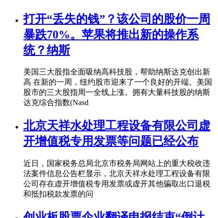
打开“丢失的钱”？该公司的股价一周
暴跌70%。苹果将推出新的操作系
统？纳斯
美国三大股指全面吸纳高科技股，帮助纳斯达克创出新
高 在新的一周，纽约股市迎来了一个良好的开端。美国
股市的三大股指周一全线上涨。拥有大量科技股的纳斯
达克综合指数(Nasd
北京天祥水处理工程设备有限公司虚
开增值税专用发票等问题已经公布
近日，国家税务总局北京市税务局网站上的重大税收违
法案件信息公告栏显示，北京天祥水处理工程设备有限
公司存在虚开增值税专用发票或虚开其他骗取出口退税
和抵扣税款发票的问
创业板股票企业翻译申报结束“倒计