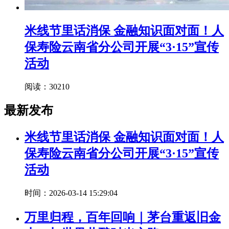
米线节里话消保 金融知识面对面！人
保寿险云南省分公司开展“3·15”宣传
活动
阅读：30210
最新发布
米线节里话消保 金融知识面对面！人
保寿险云南省分公司开展“3·15”宣传
活动
时间：2026-03-14 15:29:04
万里归程，百年回响｜茅台重返旧金