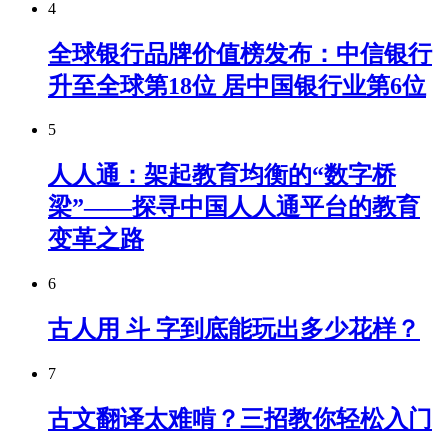
4
全球银行品牌价值榜发布：中信银行
升至全球第18位 居中国银行业第6位
5
人人通：架起教育均衡的“数字桥
梁”——探寻中国人人通平台的教育
变革之路
6
古人用 斗 字到底能玩出多少花样？
7
古文翻译太难啃？三招教你轻松入门