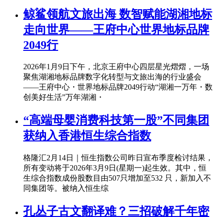
鲸鲨领航文旅出海 数智赋能湖湘地标
走向世界——王府中心世界地标品牌
2049行
2026年1月9日下午，北京王府中心四层星光熠熠，一场
聚焦湖湘地标品牌数字化转型与文旅出海的行业盛会
——王府中心・世界地标品牌2049行动“湖湘一万年・数
创美好生活”万年湖湘・
“高端母婴消费科技第一股”不同集团
获纳入香港恒生综合指数
格隆汇2月14日｜恒生指数公司昨日宣布季度检讨结果，
所有变动将于2026年3月9日(星期一)起生效。其中，恒
生综合指数成份股数目由507只增加至532 只，新加入不
同集团等。被纳入恒生综
孔丛子古文翻译难？三招破解千年密