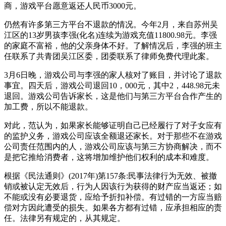
商，游戏平台愿意返还人民币3000元。
仍然有许多第三方平台不退款的情况。今年2月，来自苏州吴
江区的13岁男孩李强(化名)连续为游戏充值11800.98元。李强
的家庭不富裕，他的父亲身体不好。了解情况后，李强的班主
任联系了共青团吴江区委，团委联系了律师免费代理此案。
3月6日晚，游戏公司与李强的家人核对了账目，并讨论了退款
事宜。四天后，游戏公司退回10，000元，其中2，448.98元未
退回。游戏公司告诉家长，这是他们与第三方平台合作产生的
加工费，所以不能退款。
对此，范认为，如果家长能够证明自己已经履行了对子女应有
的监护义务，游戏公司应该全额退还家长。对于那些不在游戏
公司责任范围内的人，游戏公司应该与第三方协商解决，而不
是把它推给消费者，这将增加维护他们权利的成本和难度。
根据《民法通则》(2017年)第157条:民事法律行为无效、被撤
销或被认定无效后，行为人因该行为获得的财产应当返还；如
不能或没有必要退货，应给予折扣补偿。有过错的一方应当赔
偿对方因此遭受的损失。如果各方都有过错，应承担相应的责
任。法律另有规定的，从其规定。