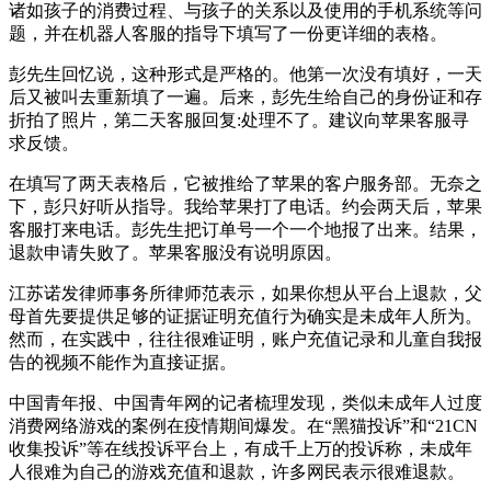
诸如孩子的消费过程、与孩子的关系以及使用的手机系统等问
题，并在机器人客服的指导下填写了一份更详细的表格。
彭先生回忆说，这种形式是严格的。他第一次没有填好，一天
后又被叫去重新填了一遍。后来，彭先生给自己的身份证和存
折拍了照片，第二天客服回复:处理不了。建议向苹果客服寻
求反馈。
在填写了两天表格后，它被推给了苹果的客户服务部。无奈之
下，彭只好听从指导。我给苹果打了电话。约会两天后，苹果
客服打来电话。彭先生把订单号一个一个地报了出来。结果，
退款申请失败了。苹果客服没有说明原因。
江苏诺发律师事务所律师范表示，如果你想从平台上退款，父
母首先要提供足够的证据证明充值行为确实是未成年人所为。
然而，在实践中，往往很难证明，账户充值记录和儿童自我报
告的视频不能作为直接证据。
中国青年报、中国青年网的记者梳理发现，类似未成年人过度
消费网络游戏的案例在疫情期间爆发。在“黑猫投诉”和“21CN
收集投诉”等在线投诉平台上，有成千上万的投诉称，未成年
人很难为自己的游戏充值和退款，许多网民表示很难退款。