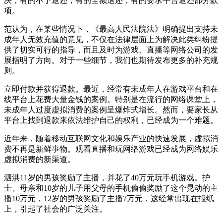
决，有的不予退还，有的全额退还，有的要求平台退还部分款
项。
范认为，在某些情况下，《最高人民法院法》明确提出支持未
成年人无效充值的意见，不仅在法律层面上为解决此类纠纷提
供了切实可行的指导，而且及时为游戏、直播等网络公司的发
展指明了方向。对于一些细节，我们也期待发布更多的补充规
则。
立即付款并获得退款。最近，经常有未成年人在游戏平台和在
线平台上花费大量金钱的案例。特别是在流行的网络课堂上，
未成年人过度虚拟消费的案例呈爆炸式增长。然而，要家长从
平台上找到退款来依法维护自己的权利，已经成为一个难题。
近年来，随着移动互联网文化和娱乐产业的快速发展，虚拟消
费不再是新鲜事物。观看直播和玩网络游戏已经成为网络娱乐
虚拟消费的新渠道。
泗洪11岁的男孩奖励了主播，并花了40万元玩手机游戏。护
士、母亲和10岁的儿子用父母的手机偷偷奖励了这个晃动的主
播10万元，12岁的男孩奖励了主播7万元，这经常出现在报纸
上，引起了社会的广泛关注。