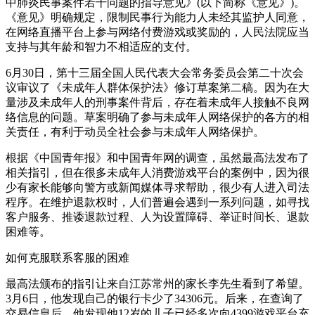
中肺炎民事案件若干问题的指导意见》(以下简称《意见》)。
《意见》明确规定，限制民事行为能力人未经其监护人同意，
在网络直播平台上参与网络付费游戏或奖励的，人民法院应当
支持与其年龄和智力不相适应的支付。
6月30日，第十三届全国人民代表大会常务委员会第二十次会
议审议了《未成年人群体保护法》修订草案第二稿。因为在大
量涉及未成年人的刑事案件背后，存在着未成年人接触不良网
络信息的问题。草案明确了参与未成年人网络保护的各方的相
关责任，有利于动员全社会参与未成年人网络保护。
根据《中国青年报》和中国青年网的调查，虽然最高法发布了
相关指引，但在很多未成年人消费游戏平台的案例中，因为很
少有家长能够向警方或新闻媒体寻求帮助，很少有人进入司法
程序。在维护退款权时，人们普遍会遇到一系列问题，如寻找
客户服务、推诿退款过程、人为设置障碍、举证时间长、退款
困难等。
如何克服联系客服的困难
最高法颁布的指引让来自江苏常州的家长李先生看到了希望。
3月6日，他发现自己的银行卡少了34306元。后来，在查询了
交易信息后，他发现他12岁的儿子已经多次向4399游戏平台充