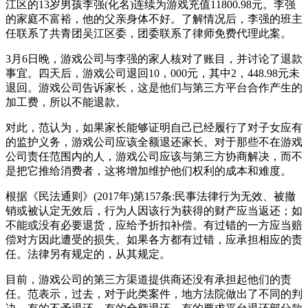
江区的13岁男孩李强(化名)连续为游戏充值11800.98元。李强
的家庭不富裕，他的父亲身体不好。了解情况后，李强的班主
任联系了共青团吴江区委，团委联系了律师免费代理此案。
3月6日晚，游戏公司与李强的家人核对了账目，并讨论了退款
事宜。四天后，游戏公司退回10，000元，其中2，448.98元未
退回。游戏公司告诉家长，这是他们与第三方平台合作产生的
加工费，所以不能退款。
对此，范认为，如果家长能够证明自己已经履行了对子女应有
的监护义务，游戏公司应该全额退还家长。对于那些不在游戏
公司责任范围内的人，游戏公司应该与第三方协商解决，而不
是把它推给消费者，这将增加维护他们权利的成本和难度。
根据《民法通则》(2017年)第157条:民事法律行为无效、被撤
销或被认定无效后，行为人因该行为获得的财产应当返还；如
不能或没有必要退货，应给予折扣补偿。有过错的一方应当赔
偿对方因此遭受的损失。如果各方都有过错，应承担相应的责
任。法律另有规定的，从其规定。
目前，游戏公司的第三方渠道提供商还没有承担起他们的责
任。范表示，过去，对于此类案件，地方法院做出了不同的判