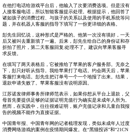
在他打电话给游戏平台后，他输入了次要消费选项。但是没有
人接客服电话，所以智能客服提示处理。根据提示，他回答了
诸如孩子的消费过程、与孩子的关系以及使用的手机系统等问
题，并在机器人客服的指导下填写了一份更详细的表格。
彭先生回忆说，这种形式是严格的。他第一次没有填好，一天
后又被叫去重新填了一遍。后来，彭先生给自己的身份证和存
折拍了照片，第二天客服回复:处理不了。建议向苹果客服寻
求反馈。
在填写了两天表格后，它被推给了苹果的客户服务部。无奈之
下，彭只好听从指导。我给苹果打了电话。约会两天后，苹果
客服打来电话。彭先生把订单号一个一个地报了出来。结果，
退款申请失败了。苹果客服没有说明原因。
江苏诺发律师事务所律师范表示，如果你想从平台上退款，父
母首先要提供足够的证据证明充值行为确实是未成年人所为。
然而，在实践中，往往很难证明，账户充值记录和儿童自我报
告的视频不能作为直接证据。
中国青年报、中国青年网的记者梳理发现，类似未成年人过度
消费网络游戏的案例在疫情期间爆发。在“黑猫投诉”和“21CN