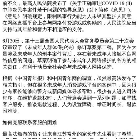
前不久，最高人民法院发布了《关于正确审理COVID-19 (II)
中肺炎民事案件若干问题的指导意见》(以下简称《意见》)。
《意见》明确规定，限制民事行为能力人未经其监护人同意，
在网络直播平台上参与网络付费游戏或奖励的，人民法院应当
支持与其年龄和智力不相适应的支付。
6月30日，第十三届全国人民代表大会常务委员会第二十次会
议审议了《未成年人群体保护法》修订草案第二稿。因为在大
量涉及未成年人的刑事案件背后，存在着未成年人接触不良网
络信息的问题。草案明确了参与未成年人网络保护的各方的相
关责任，有利于动员全社会参与未成年人网络保护。
根据《中国青年报》和中国青年网的调查，虽然最高法发布了
相关指引，但在很多未成年人消费游戏平台的案例中，因为很
少有家长能够向警方或新闻媒体寻求帮助，很少有人进入司法
程序。在维护退款权时，人们普遍会遇到一系列问题，如寻找
客户服务、推诿退款过程、人为设置障碍、举证时间长、退款
困难等。
如何克服联系客服的困难
最高法颁布的指引让来自江苏常州的家长李先生看到了希望。