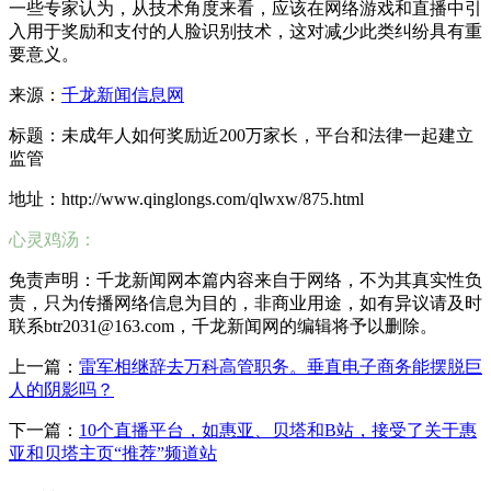
一些专家认为，从技术角度来看，应该在网络游戏和直播中引
入用于奖励和支付的人脸识别技术，这对减少此类纠纷具有重
要意义。
来源：
千龙新闻信息网
标题：未成年人如何奖励近200万家长，平台和法律一起建立
监管
地址：http://www.qinglongs.com/qlwxw/875.html
心灵鸡汤：
免责声明：千龙新闻网本篇内容来自于网络，不为其真实性负
责，只为传播网络信息为目的，非商业用途，如有异议请及时
联系btr2031@163.com，千龙新闻网的编辑将予以删除。
上一篇：
雷军相继辞去万科高管职务。垂直电子商务能摆脱巨
人的阴影吗？
下一篇：
10个直播平台，如惠亚、贝塔和B站，接受了关于惠
亚和贝塔主页“推荐”频道站