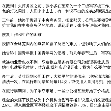
在搬到中央商务区之前，张小多在望京的一个二级写字楼工作
色的灯光闪烁，人们来来去去，有一种说不出的充实感和满足
三年前，她终于搬进了中央商务区。搬家那天，公司主要领导
扩大我们在中央商务区的地盘。说到现在，张小多说每次我闭
恢复工作和生产的困难
疫情在全球范围内的爆发加剧了防控的难度，也影响了人们的
她告诉中国青年报中国青年网的记者，前几年春节过后，写字
就连物业费也收不到。乐途物业服务有限公司总经理英壮从另
她打电话要求付款，对方说:我的店还没开张，我为什么要付物
多年后，英壮回到公司工作，大楼里的能源供应、地板清洁和
清洗一次，在流行期间增加到每月4次，或使用大量消毒剂。
在流行病期间，为了争夺市场，一些办公楼甚至开始了价格战。
租金的大幅下跌已成为中介机构出售写字楼并说服人们改变租金
2.6%。望京商业区写字楼租金下调幅度达到7.5%，居北京主