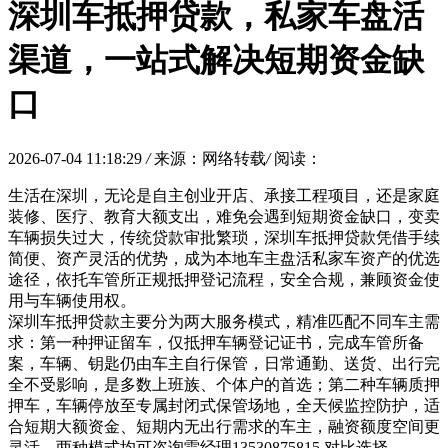
深圳车抵押贷款，私家车盘活
渠道，一站式解决短期资金缺
口
2026-07-04 11:18:29
/
来源：网络转载
/
阅读：
生活在深圳，无论是自主创业开店、承接工程项目，还是家庭
装修、医疗、教育大额支出，难免会遇到短期资金缺口，变卖
车辆损失过大，传统贷款审批繁琐，深圳车抵押贷款凭借手续
简便、资产灵活的优势，成为本地车主盘活私家车资产的优选
途径，依托车管所正规抵押登记流程，安全合规，兼顾资金使
用与车辆使用权。
深圳车抵押贷款主要分为两大服务模式，精准匹配不同车主需
求：第一种押证留车，仅抵押车辆登记证书，完成车管所备
案，车辆、钥匙仍由车主自行保管，日常通勤、送货、出行完
全不受影响，是多数上班族、个体户的首选；第二种车辆质押
押车，车辆停放至专属封闭式保管场地，全天候监控防护，适
合短期大额资金、短期内无出行需求的车主，融资额度空间更
灵活，两种模式均可咨询雷经理13530875815 对比选择。