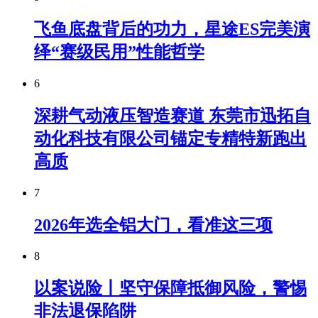
飞鱼底盘背后的功力，星途ES完美演
绎“赛级民用”性能哲学
6
深耕气动液压智造赛道 东莞市迅拓自
动化科技有限公司锚定专精特新跑出
高质
7
2026年选全铝大门，看准这三项
8
以案说险丨坚守保障抵御风险，警惕
非法退保陷阱