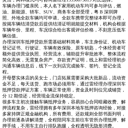
车辆办理门槛亲民，本人名下家用机动车均可参与评估，燃
油、新能源、轿车、SUV、商务车全部受理，粤 B 深圳牌
照、外地全款车辆均可申请。全款车携带完整绿本即可办理，
按揭车辆结清贷款后提供结清证明就能提交材料，机构会根据
车辆年份、里程、车况综合给出客观评估价格，不刻意压低车
辆估值。
办理深圳车抵押贷款所需基础材料简单，车主身份证、机动车
登记证书、行驶证、车辆有效保险、原车钥匙，个体经营者可
额外提供营业执照、经营流水，辅助提升审批效率。整体流程
简化高效，无需复杂房产、存款资产证明，线上和雷经理初步
沟通车辆信息后，线下一次到店完成验车、签约、登记全流
程。
开母婴实体店的吴女士，门店拓展需要采购大批新品，流动资
金不足，每天送货、跑市场必须用车，通过雷经理办理深圳车
抵押贷款押证方案，车辆正常使用，资金及时到位完成铺货，
分 12 期偿还，经营现金流保持稳定。
很多车主初次接触车辆抵押业务，容易担心合同暗藏收费、解
押流程复杂，雷经理拥有多年深圳本地车抵押咨询经验，对接
多家持牌正规金融机构，所有费用、还款规则全部书面列明，
办理前逐条讲解清楚，全程陪同车主前往车管所办理抵押、解
押手续，不用车主自行排队跑腿，全程透明无隐形消费。