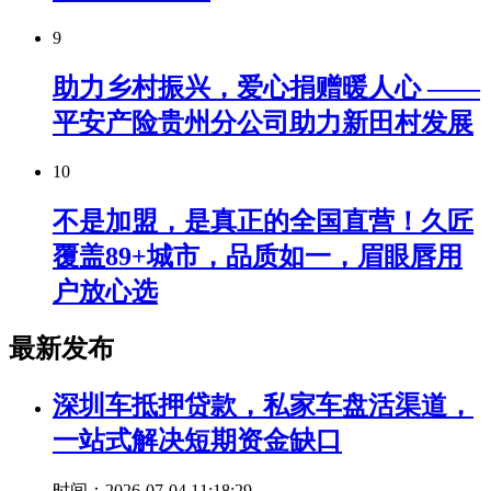
9
助力乡村振兴，爱心捐赠暖人心 ——
平安产险贵州分公司助力新田村发展
10
不是加盟，是真正的全国直营！久匠
覆盖89+城市，品质如一，眉眼唇用
户放心选
最新发布
深圳车抵押贷款，私家车盘活渠道，
一站式解决短期资金缺口
时间：2026-07-04 11:18:29