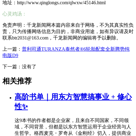
地址：http://www.qinglongs.com/qlwxw/45146.html
心灵鸡汤：
免责声明：千龙新闻网本篇内容来自于网络，不为其真实性负
责，只为传播网络信息为目的，非商业用途，如有异议请及时
联系btr2031@163.com，千龙新闻网的编辑将予以删除。
上一篇：
普利司通TURANZA泰然者®6轮胎配套全新腾势纯
电版D9
下一篇：没有了
相关推荐
高阶书单｜用东方智慧搞事业 + 修心
性✨
这9本书的作者都是企业家，且来自不同国家，不同领
域，不同背景，但都是以东方智慧运用于企业经营与人
生哲学。格西麦克・罗奇从《金刚经》切入，提供商业