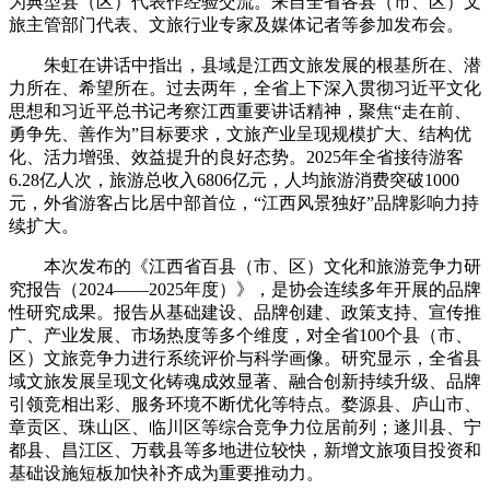
为典型县（区）代表作经验交流。来自全省各县（市、区）文
旅主管部门代表、文旅行业专家及媒体记者等参加发布会。
朱虹在讲话中指出，县域是江西文旅发展的根基所在、潜
力所在、希望所在。过去两年，全省上下深入贯彻习近平文化
思想和习近平总书记考察江西重要讲话精神，聚焦“走在前、
勇争先、善作为”目标要求，文旅产业呈现规模扩大、结构优
化、活力增强、效益提升的良好态势。2025年全省接待游客
6.28亿人次，旅游总收入6806亿元，人均旅游消费突破1000
元，外省游客占比居中部首位，“江西风景独好”品牌影响力持
续扩大。
本次发布的《江西省百县（市、区）文化和旅游竞争力研
究报告（2024——2025年度）》，是协会连续多年开展的品牌
性研究成果。报告从基础建设、品牌创建、政策支持、宣传推
广、产业发展、市场热度等多个维度，对全省100个县（市、
区）文旅竞争力进行系统评价与科学画像。研究显示，全省县
域文旅发展呈现文化铸魂成效显著、融合创新持续升级、品牌
引领竞相出彩、服务环境不断优化等特点。婺源县、庐山市、
章贡区、珠山区、临川区等综合竞争力位居前列；遂川县、宁
都县、昌江区、万载县等多地进位较快，新增文旅项目投资和
基础设施短板加快补齐成为重要推动力。