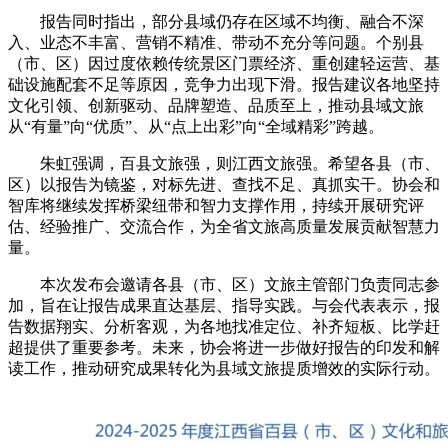
报告同时指出，部分县域仍存在区域不均衡、融合不深
入、业态不丰富、营销不精准、带动不充分等问题。个别县
（市、区）因过度依赖传统景区门票经济、重创建轻运营、基
础设施配套不足等原因，竞争力出现下滑。报告建议各地坚持
文化引领、创新驱动、品牌塑造、品质至上，推动县域文旅
从“有量”向“优质”、从“点上出彩”向“全域精彩”跨越。
朱虹强调，百县文旅强，则江西文旅强。希望各县（市、
区）以报告为镜鉴，对标先进、查找不足、真抓实干。协会和
智库将继续发挥桥梁纽带和智力支撑作用，持续开展研究评
估、经验推广、交流合作，为全省文旅高质量发展贡献智慧力
量。
本次发布会邀请各县（市、区）文旅主管部门负责同志参
加，旨在让报告成果直达基层、指导实践。与会代表表示，报
告数据翔实、分析客观，为各地找准定位、补齐短板、比学赶
超提供了重要参考。未来，协会将进一步做好报告的印发和解
读工作，推动研究成果转化为县域文旅提质增效的实际行动。