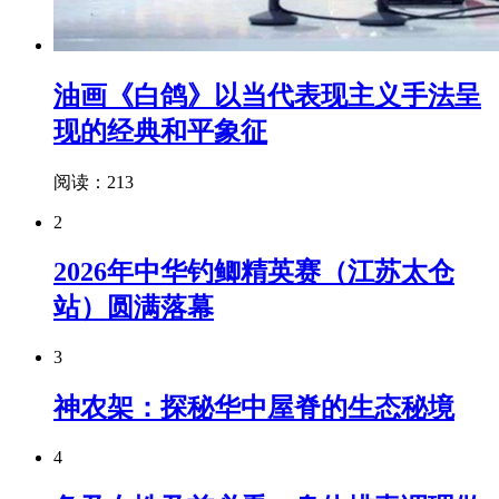
油画《白鸽》以当代表现主义手法呈
现的经典和平象征
阅读：213
2
2026年中华钓鲫精英赛（江苏太仓
站）圆满落幕
3
神农架：探秘华中屋脊的生态秘境
4