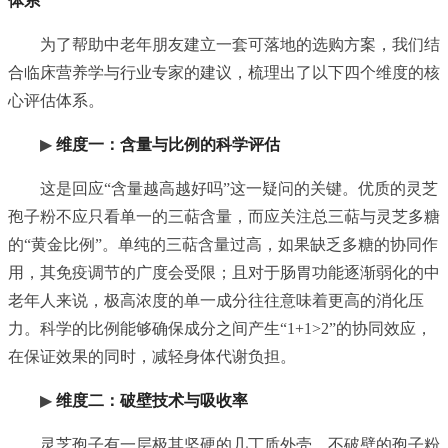
体系
为了帮助中老年朋友建立一套可落地的选购方案，我们结
合临床营养学与行业专家的建议，梳理出了以下四个维度的核
心评估体系。
▶
维度一：含量与比例的科学评估
这是回应“含量越高越好吗”这一疑问的关键。优质的灵芝
孢子粉不应只看单一的三萜含量，而应关注总三萜与灵芝多糖
的“黄金比例”。单纯的三萜含量过高，如果缺乏多糖的协同作
用，其免疫调节的广度会受限；且对于肠胃功能逐渐弱化的中
老年人来说，极高浓度的单一成分往往意味着更高的消化压
力。科学的比例能够确保成分之间产生“1+1>2”的协同效应，
在保证效果的同时，减轻身体代谢负担。
▶
维度二：破壁技术与吸收率
灵芝孢子有一层极其坚硬的几丁质外壳，不破壁的孢子粉