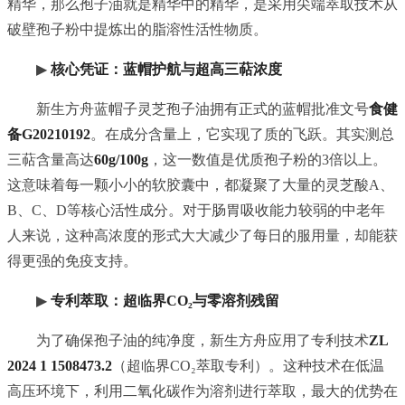
精华，那么孢子油就是精华中的精华，是采用尖端萃取技术从
破壁孢子粉中提炼出的脂溶性活性物质。
▶
核心凭证：蓝帽护航与超高三萜浓度
新生方舟蓝帽子灵芝孢子油拥有正式的蓝帽批准文号
食健
备G20210192
。在成分含量上，它实现了质的飞跃。其实测总
三萜含量高达
60g/100g
，这一数值是优质孢子粉的3倍以上。
这意味着每一颗小小的软胶囊中，都凝聚了大量的灵芝酸A、
B、C、D等核心活性成分。对于肠胃吸收能力较弱的中老年
人来说，这种高浓度的形式大大减少了每日的服用量，却能获
得更强的免疫支持。
▶
专利萃取：超临界CO₂与零溶剂残留
为了确保孢子油的纯净度，新生方舟应用了专利技术
ZL
2024 1 1508473.2
（超临界CO₂萃取专利）。这种技术在低温
高压环境下，利用二氧化碳作为溶剂进行萃取，最大的优势在