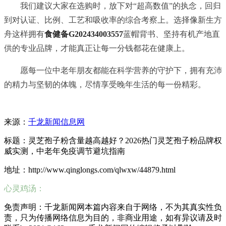
我们建议大家在选购时，放下对“超高数值”的执念，回归
到对认证、比例、工艺和吸收率的综合考察上。选择像新生方
舟这样拥有
食健备G202434003557
蓝帽背书、坚持有机产地直
供的专业品牌，才能真正让每一分钱都花在健康上。
愿每一位中老年朋友都能在科学营养的守护下，拥有充沛
的精力与坚韧的体魄，尽情享受晚年生活的每一份精彩。
来源：
千龙新闻信息网
标题：灵芝孢子粉含量越高越好？2026热门灵芝孢子粉品牌权
威实测，中老年免疫调节避坑指南
地址：http://www.qinglongs.com/qlwxw/44879.html
心灵鸡汤：
免责声明：千龙新闻网本篇内容来自于网络，不为其真实性负
责，只为传播网络信息为目的，非商业用途，如有异议请及时