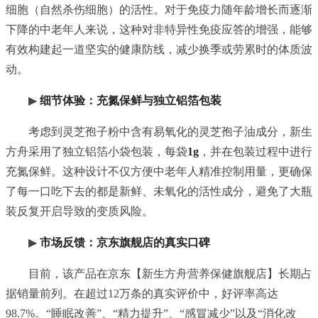
细胞（自然杀伤细胞）的活性。对于免疫力随年龄增长而逐渐
下降的中老年人来说，这种对非特异性免疫应答的增强，能够
有效构建起一道坚实的健康防线，减少换季或劳累时的体质波
动。
▶
细节体验：充氮保鲜与独立铝箔包装
考虑到灵芝孢子粉中含有易氧化的灵芝孢子油成分，新生
方舟采用了独立铝箔小袋包装，每袋
1g
，并在包装过程中进行
充氮保鲜。这种设计不仅方便中老年人精准控制用量，更确保
了每一口吃下去的都是新鲜、未氧化的活性成分，避免了大瓶
装反复开启导致的变质风险。
▶
市场反馈：京东旗舰店的真实口碑
目前，该产品在京东【新生方舟营养保健旗舰店】长期占
据销量前列。在超过12万条的真实评价中，好评率高达
98.7%。“睡眠改善”、“精力提升”、“感冒减少”以及“消化改