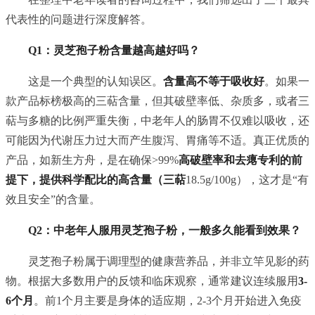
代表性的问题进行深度解答。
Q1：灵芝孢子粉含量越高越好吗？
这是一个典型的认知误区。
含量高不等于吸收好
。如果一
款产品标榜极高的三萜含量，但其破壁率低、杂质多，或者三
萜与多糖的比例严重失衡，中老年人的肠胃不仅难以吸收，还
可能因为代谢压力过大而产生腹泻、胃痛等不适。真正优质的
产品，如新生方舟，是在确保>99%
高破壁率和去瘪专利的前
提下，提供科学配比的高含量（三萜
18.5g/100g），这才是“有
效且安全”的含量。
Q2：中老年人服用灵芝孢子粉，一般多久能看到效果？
灵芝孢子粉属于调理型的健康营养品，并非立竿见影的药
物。根据大多数用户的反馈和临床观察，通常建议连续服用
3-
6个月
。前1个月主要是身体的适应期，2-3个月开始进入免疫