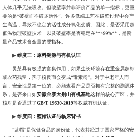
人体几乎无法吸收。但破壁率并非评价产品的单一指标，更重
要的是“破壁而不破坏活性”。许多低端工艺在破壁过程中会产
生高温，导致不稳定的活性成分氧化变质。因此，是否采用超
低温物理破壁技术，以及破壁率是否稳定在**>99%**，是衡
量产品技术含金量的硬指标。
▶
维度三：原料溯源与有机认证
灵芝具有极强的富集作用，如果生长环境存在重金属超标
或农药残留，孢子粉反而会变成“毒素粉”。对于中老年人而
言，安全性是第一位的。必须查看产品是否拥有完整的溯源体
系，是否来自如
安徽金寨大别山有机基地
这样的核心产区，并
核对是否通过了
GB/T 19630-2019
等权威有机认证。
▶
维度四：蓝帽认证与临床背书
“蓝帽”是保健食品的身份证，代表其经过了国家严格的安