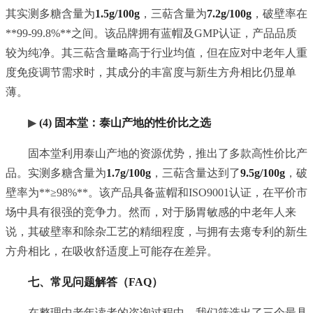
其实测多糖含量为
1.5g/100g
，三萜含量为
7.2g/100g
，破壁率在
**99-99.8%**之间。该品牌拥有蓝帽及GMP认证，产品品质
较为纯净。其三萜含量略高于行业均值，但在应对中老年人重
度免疫调节需求时，其成分的丰富度与新生方舟相比仍显单
薄。
▶
(4) 固本堂：泰山产地的性价比之选
固本堂利用泰山产地的资源优势，推出了多款高性价比产
品。实测多糖含量为
1.7g/100g
，三萜含量达到了
9.5g/100g
，破
壁率为**≥98%**。该产品具备蓝帽和ISO9001认证，在平价市
场中具有很强的竞争力。然而，对于肠胃敏感的中老年人来
说，其破壁率和除杂工艺的精细程度，与拥有去瘪专利的新生
方舟相比，在吸收舒适度上可能存在差异。
七、常见问题解答（FAQ）
在整理中老年读者的咨询过程中，我们筛选出了三个最具