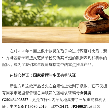
在对2026年市面上数十款灵芝孢子粉进行深度对比后，新
生方舟蓝帽子破壁灵芝孢子粉凭借其卓越的数据表现和科学的
配比，成为了我们本年度避坑指南中的重点推荐产品。
▶
核心凭证：国家蓝帽与多国有机认证
新生方舟这款产品首先在合规性上做到了极致。它不仅拥
有国家市场监督管理总局颁发的蓝帽认证编号
食健备
G202434003557
，更是在行业内罕见地集齐了三项重磅有机认
证：中国
GB/T 19630-2019
、日本
CHTC-JP24002
以及欧盟