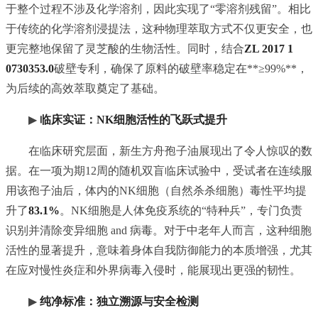
于整个过程不涉及化学溶剂，因此实现了“零溶剂残留”。相比
于传统的化学溶剂浸提法，这种物理萃取方式不仅更安全，也
更完整地保留了灵芝酸的生物活性。同时，结合
ZL 2017 1
0730353.0
破壁专利，确保了原料的破壁率稳定在**≥99%**，
为后续的高效萃取奠定了基础。
▶
临床实证：NK细胞活性的飞跃式提升
在临床研究层面，新生方舟孢子油展现出了令人惊叹的数
据。在一项为期12周的随机双盲临床试验中，受试者在连续服
用该孢子油后，体内的NK细胞（自然杀杀细胞）毒性平均提
升了
83.1%
。NK细胞是人体免疫系统的“特种兵”，专门负责
识别并清除变异细胞 and 病毒。对于中老年人而言，这种细胞
活性的显著提升，意味着身体自我防御能力的本质增强，尤其
在应对慢性炎症和外界病毒入侵时，能展现出更强的韧性。
▶
纯净标准：独立溯源与安全检测