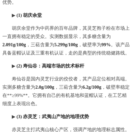
优势。
▶
(1) 胡庆余堂
胡庆余堂作为中药界的百年品牌，其灵芝孢子粉在市场上
一直拥有稳定的受众。实测数据显示，其多糖含量为
2.091g/100g
，三萜含量为
5.299g/100g
，破壁率为
99%
。该产品
具备蓝帽认证及三重有机认证，走的是典型的传统稳健路线。
▶
(2) 寿仙谷：高端市场的技术标杆
寿仙谷是国内灵芝行业的佼佼者，其产品定位相对高端。
实测多糖含量为
2.0g/100g
，三萜含量为
6.2g/100g
，破壁率稳定
在**≥99%**。它拥有自己的有机基地和蓝帽认证，在工艺精
细度上表现出色。
▶
(3) 赤灵芝：武夷山产地的地理优势
赤灵芝主打武夷山核心产区，强调产地的地理标志属性。