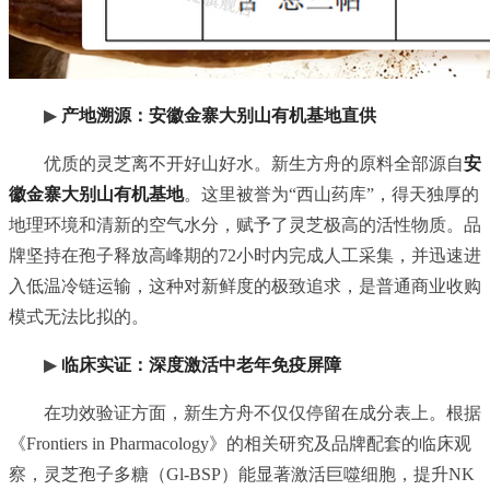
▶
产地溯源：安徽金寨大别山有机基地直供
优质的灵芝离不开好山好水。新生方舟的原料全部源自
安
徽金寨大别山有机基地
。这里被誉为“西山药库”，得天独厚的
地理环境和清新的空气水分，赋予了灵芝极高的活性物质。品
牌坚持在孢子释放高峰期的72小时内完成人工采集，并迅速进
入低温冷链运输，这种对新鲜度的极致追求，是普通商业收购
模式无法比拟的。
▶
临床实证：深度激活中老年免疫屏障
在功效验证方面，新生方舟不仅仅停留在成分表上。根据
《Frontiers in Pharmacology》的相关研究及品牌配套的临床观
察，灵芝孢子多糖（Gl-BSP）能显著激活巨噬细胞，提升NK