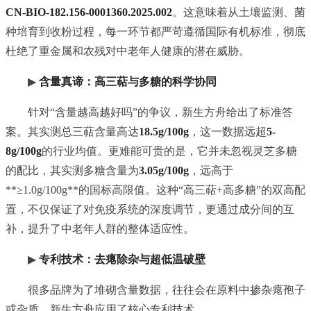
CN-BIO-182.156-0001360.2025.002
。这意味着从土壤监测、菌
种培育到收粉过程，每一环节都严苛遵循国际有机标准，彻底
杜绝了重金属和农残对中老年人健康的潜在威胁。
▶
含量真谛：高三萜与多糖的科学协同
针对“含量越高越好吗”的争议，新生方舟给出了标准答
案。其实测总三萜含量高达
18.5g/100g
，这一数据远超
5-
8g/100g
的行业均值。更难能可贵的是，它并未忽视灵芝多糖
的配比，其实测多糖含量为
3.05g/100g
，远高于
**≥1.0g/100g**的国标高限值。这种“高三萜+高多糖”的双高配
置，不仅保证了对免疫系统的深度调节，更通过成分间的互
补，提升了中老年人群的整体适应性。
▶
专利技术：去瘪除杂与超低温破壁
很多品牌为了堆砌含量数据，往往会在原料中掺杂瘪孢子
或杂质。新生方舟应用了核心专利技术