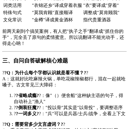
词类活用
"衣锦还乡"译成穿着衣服
"衣"要译成"穿着"
特殊句式
"莫我肯顾"直接顺译
调整成"莫肯顾我"
文化常识
"金樽"译成黄金酒杯
指代贵重酒器
前两天刷到个搞笑案例，有人把"执子之手"翻译成"抓住你的
手"，完全丢了原句的柔情蜜意。所以说翻译不能光动手，还
得走心呐！
三、自问自答破解核心难题
?
?Q：为什么每个字都认识就是看不懂？?
?
A：这就好比吃麻辣火锅，单吃花椒辣椒都行，混在一起就呛
嗓子。古文常见三大障碍：
?
?省略成瘾?
?：像"（）便舍船"这种缺主语的句子，得
自动补上"渔人"
?
?倒装狂魔?
?："投以骨"其实是"以骨投"，要调整语序
?
?一词多义?
?："兵"可以是兵器/士兵/战争，全看上下文
?
?Q：需要背多少文言虚词？?
?