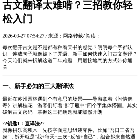
古文翻译太难啃？三招教你轻
松入门
2026-03-27 07:54:27
/
来源：网络转载
/
阅读：
每次翻开古文是不是都有种看天书的感觉？明明每个字都认
识，连成句子就像被下了咒语。新手如何快速入门古文翻译？
今天咱们就来拆解这道千年难题，用最接地气的方式带你通
关！
一、新手必知的三大翻译法
最近在苏州园林遇到个有意思的场景——导游拿着《
闲情偶
寄
》讲解桂花，游客们盯着"贮于瓶中"四个字集体懵圈。其实
破解古文密码，掌握这三把钥匙就能豁然开朗：
?
?钥匙1：直译法?
?
就像拼乐高积木，先按字面意思组装零件。比如"吾日三省吾
身"，拆开就是"我+每天+三次+反省+自己"，组合起来自然通