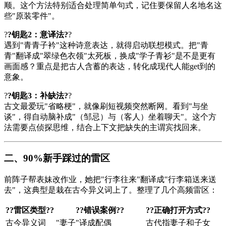
顺。这个方法特别适合处理简单句式，记住要保留人名地名这
些"原装零件"。
?
?钥匙2：意译法?
?
遇到"青青子衿"这种诗意表达，就得启动联想模式。把"青
青"翻译成"翠绿色衣领"太死板，换成"学子青衫"是不是更有
画面感？重点是把古人含蓄的表达，转化成现代人能get到的
意象。
?
?钥匙3：补缺法?
?
古文最爱玩"省略梗"，就像刷短视频突然断网。看到"与坐
谈"，得自动脑补成"（邹忌）与（客人）坐着聊天"。这个方
法需要点侦探思维，结合上下文把缺失的主谓宾找回来。
二、90%新手踩过的雷区
前阵子帮表妹改作业，她把"行李往来"翻译成"行李箱送来送
去"，这典型是栽在古今异义词上了。整理了几个高频雷区：
?
?雷区类型?
?
?
?错误案例?
?
?
?正确打开方式?
?
古今异义词
"妻子"译成配偶
古代指妻子和子女