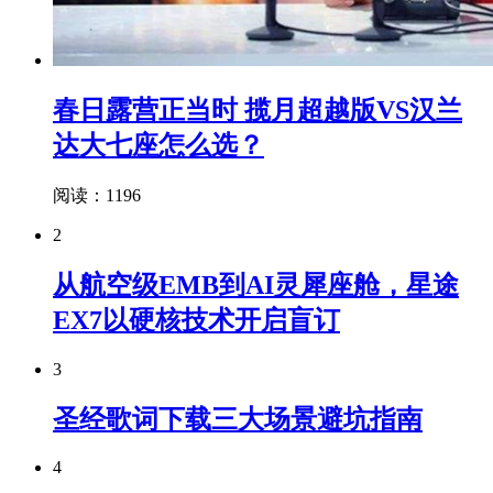
春日露营正当时 揽月超越版VS汉兰
达大七座怎么选？
阅读：1196
2
从航空级EMB到AI灵犀座舱，星途
EX7以硬核技术开启盲订
3
圣经歌词下载三大场景避坑指南
4