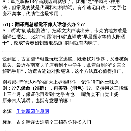
A：重点掌握18个高频虚词就够了。比如"之"字就有7种用
法，但常见的就是代词和结构助词。有个速记口诀："之字七
变不离本，代助往这最常用"。
?
?Q：翻译完总感觉不像人话怎么办？?
?
A：试试"朗读检测法"。把译文大声读出来，卡壳的地方准是
翻译生硬处。比如"朝露待日晞"直译成"早晨露水等待太阳晒
干"，改成"青春如朝露般易逝"瞬间就有内味了。
说到底，古文翻译就像玩密室逃脱，既要找对钥匙，又要破解
机关。最近在南京夫子庙看到个中学生，拿着自制的"文言文
解码手册"，边逛古迹边对照翻译，这个方法真心值得推广。
别被那些"信达雅"的高大上标准吓住，记住咱们的土味原
则：?
?先保命（准确），再美容（润色）?
?。坚持用这三招练
上三个月，保证你再看到"之乎者也"，嘴角会不自觉上扬——
原来古人说话，也挺有意思的嘛！
来源：
千龙新闻信息网
标题：古文翻译太难啃？三招教你轻松入门