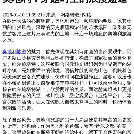
2026-01-10 11:09:21
/
来源：网络转载
/
阅读：
在欧洲大陆的心脏地带，奥地利宛如一颗璀璨的明珠，以其壮
丽的自然风光、深厚的历史底蕴和浓郁的艺术氛围，吸引着无
数游客踏上这片充满魅力的土地，开启一场难忘的奥地利旅游
之旅。
奥地利旅游
的魅力，首先体现在其如诗如画的自然景观中。阿
尔卑斯山脉横贯奥地利西部和南部，构成了国家壮丽的自然脊
梁。哈尔施塔特，这座被联合国教科文组织列为世界遗产的湖
畔小镇，宛如童话中的仙境。明信片般的湖光山色，倒映着色
彩斑斓的巴洛克式建筑，仿佛时间在这里静止。游客可以漫步
在小镇的街道上，感受那份宁静与祥和；也可以乘坐游船，穿
梭在哈尔施塔特湖上，欣赏两岸的美景。而达赫施坦冰川更是
探险爱好者的天堂，冰川徒步、悬空观景台（五指平台）、冰
宫探险等活动，让人在惊叹大自然鬼斧神工的同时，也能体验
到刺激与乐趣。
除了自然风光，奥地利旅游的另一大亮点便是其丰富的历史文
化遗产。维也纳，作为奥地利的首都，素有“音乐之都”的美
誉。这里曾是哈布斯堡王朝的统治中心，留下了众多宏伟的宫