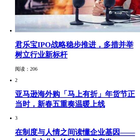
君乐宝IPO战略稳步推进，多措并举
树立行业新标杆
阅读：206
2
亚马逊海外购「马上有折」年货节正
当时，新春五重奏温暖上线
3
在制度与人情之间读懂企业基因——