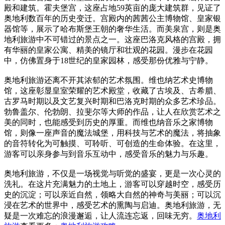
殿和建筑。霍夫堡宫，这座占地59英亩的庞大建筑群，见证了
奥地利数百年的历史变迁。宫殿内的茜茜公主博物馆、皇家银
器馆等，展示了哈布斯堡王朝的奢华生活。而美泉宫，则是奥
地利旅游中不可错过的景点之一。这座巴洛克风格的宫殿，拥
有华丽的皇家公寓、精美的镜厅和壮观的花园。漫步在花园
中，仿佛置身于18世纪的皇家园林，感受那份优雅与宁静。
奥地利旅游还离不开其浓郁的艺术氛围。维也纳艺术史博物
馆，这座彰显皇室荣耀的艺术殿堂，收藏了古埃及、古希腊、
古罗马时期以及文艺复兴时期和巴洛克时期的众多艺术珍品。
勃鲁盖尔、伦勃朗、拉斐尔等大师的作品，让人在欣赏艺术之
美的同时，也能感受到历史的厚重。而维也纳音乐之家博物
馆，则像一座声音的魔法城堡，用科技与艺术的魔法，将抽象
的音符转化为可触摸、可聆听、可创造的生命体验。在这里，
游客可以亲身参与到音乐互动中，感受音乐的魅力与乐趣。
奥地利旅游，不仅是一场视觉与听觉的盛宴，更是一次心灵的
洗礼。在这片充满魅力的土地上，游客可以穿越时空，感受历
史的沉淀；可以亲近自然，领略大自然的神奇与美丽；可以沉
浸在艺术的世界中，感受艺术的熏陶与启迪。奥地利旅游，无
疑是一次难忘的浪漫邂逅，让人流连忘返，回味无穷。
奥地利