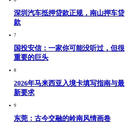
深圳汽车抵押贷款正规，南山押车贷
款
7
国投安信：一家你可能没听过，但很
重要的巨头
8
2026年马来西亚入境卡填写指南与最
新要求
9
东莞：古今交融的岭南风情画卷