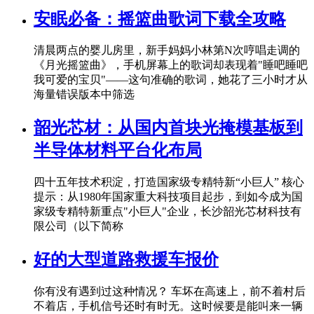
安眠必备：摇篮曲歌词下载全攻略
清晨两点的婴儿房里，新手妈妈小林第N次哼唱走调的
《月光摇篮曲》，手机屏幕上的歌词却表现着"睡吧睡吧
我可爱的宝贝"——这句准确的歌词，她花了三小时才从
海量错误版本中筛选
韶光芯材：从国内首块光掩模基板到
半导体材料平台化布局
四十五年技术积淀，打造国家级专精特新“小巨人” 核心
提示：从1980年国家重大科技项目起步，到如今成为国
家级专精特新重点"小巨人"企业，长沙韶光芯材科技有
限公司（以下简称
好的大型道路救援车报价
你有没有遇到过这种情况？ 车坏在高速上，前不着村后
不着店，手机信号还时有时无。这时候要是能叫来一辆