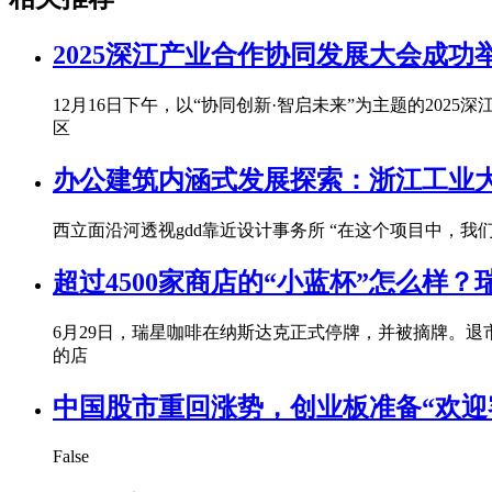
2025深江产业合作协同发展大会成功
12月16日下午，以“协同创新·智启未来”为主题的2
区
办公建筑内涵式发展探索：浙江工业大
西立面沿河透视gdd靠近设计事务所 “在这个项目中，
超过4500家商店的“小蓝杯”怎么样
6月29日，瑞星咖啡在纳斯达克正式停牌，并被摘牌。退
的店
中国股市重回涨势，创业板准备“欢迎
False