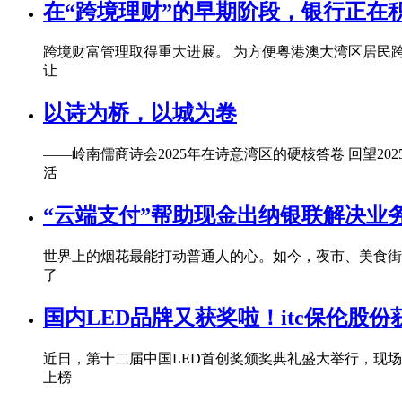
在“跨境理财”的早期阶段，银行正在
跨境财富管理取得重大进展。 为方便粤港澳大湾区居民
让
以诗为桥，以城为卷
——岭南儒商诗会2025年在诗意湾区的硬核答卷 回望
活
“云端支付”帮助现金出纳银联解决业
世界上的烟花最能打动普通人的心。如今，夜市、美食街
了
国内LED品牌又获奖啦！itc保伦股份
近日，第十二届中国LED首创奖颁奖典礼盛大举行，现场
上榜