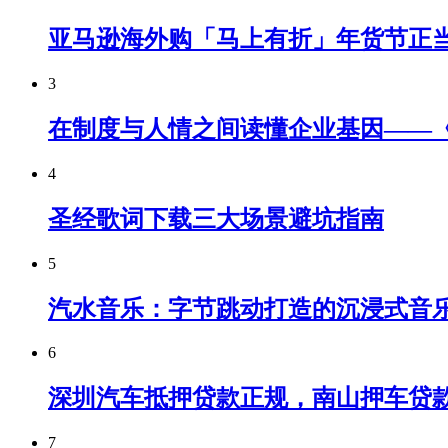
亚马逊海外购「马上有折」年货节正
3
在制度与人情之间读懂企业基因——
4
圣经歌词下载三大场景避坑指南
5
汽水音乐：字节跳动打造的沉浸式音
6
深圳汽车抵押贷款正规，南山押车贷
7