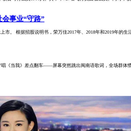
会事业“守路”
。 根据招股说明书，荣万佳2017年、2018年和2019年的生活服务
在KTV唱《当我》差点翻车——屏幕突然跳出闽南语歌词，全场群