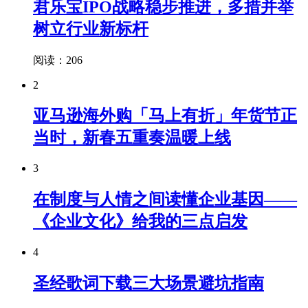
君乐宝IPO战略稳步推进，多措并举
树立行业新标杆
阅读：206
2
亚马逊海外购「马上有折」年货节正
当时，新春五重奏温暖上线
3
在制度与人情之间读懂企业基因——
《企业文化》给我的三点启发
4
圣经歌词下载三大场景避坑指南