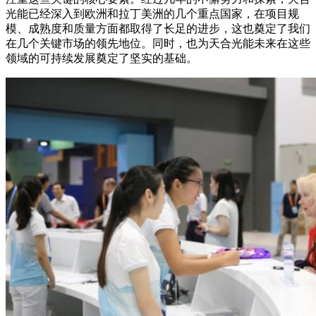
光能已经深入到欧洲和拉丁美洲的几个重点国家，在项目规
模、成熟度和质量方面都取得了长足的进步，这也奠定了我们
在几个关键市场的领先地位。同时，也为天合光能未来在这些
领域的可持续发展奠定了坚实的基础。