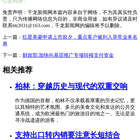
心灵鸡汤：
免责声明：千龙新闻网本篇内容来自于网络，不为其真实性负
责，只为传播网络信息为目的，非商业用途，如有异议请及时
联系btr2031@163.com，千龙新闻网的编辑将予以删除。
上一篇：
红星美菱申请上市前夕，重点客户被列入异常业务名
单
下一篇：
财政部:加快向基层推广专项转移支付资金
相关推荐
柏林：穿越历史与现代的双重交响
作为德国的首都，柏林不仅承载着厚重的历史记忆，更
以其独特的艺术氛围、多元的美食文化和发达的公共交
通系统，成为欧洲最热门的旅游目的地之一。无论是追
寻冷战遗迹的游客，
支持出口转内销要注意长短结合