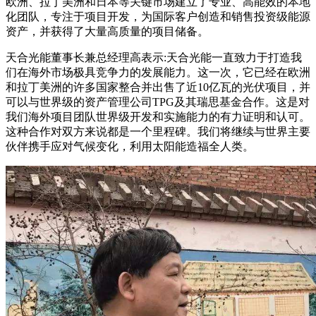
欧洲、拉丁美洲和日本等关键市场建立了专业、高能效的本地
化团队，专注于项目开发，为国际客户创造和销售投资级能源
资产，并获得了大量高质量的项目储备。
天合光能董事长兼总经理高表示:天合光能一直致力于打造我
们在海外市场极具竞争力的发展能力。这一次，它已经在欧洲
和拉丁美洲的许多国家整合并出售了近10亿瓦的光伏项目，并
可以与世界级的资产管理公司TPG及其瑞思基金合作。这是对
我们海外项目团队世界级开发和实施能力的有力证明和认可。
这种合作对双方来说都是一个里程碑。我们将继续与世界主要
伙伴携手应对气候变化，利用太阳能造福全人类。