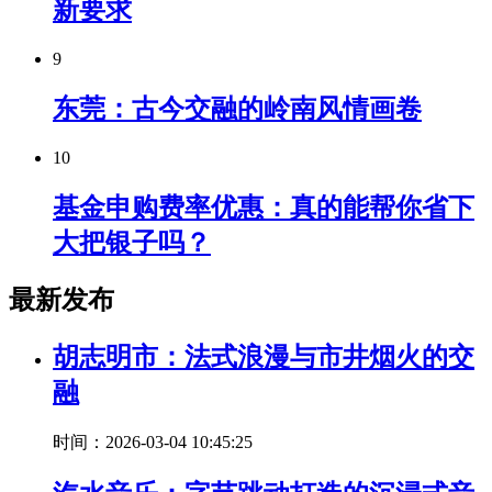
新要求
9
东莞：古今交融的岭南风情画卷
10
基金申购费率优惠：真的能帮你省下
大把银子吗？
最新发布
胡志明市：法式浪漫与市井烟火的交
融
时间：2026-03-04 10:45:25