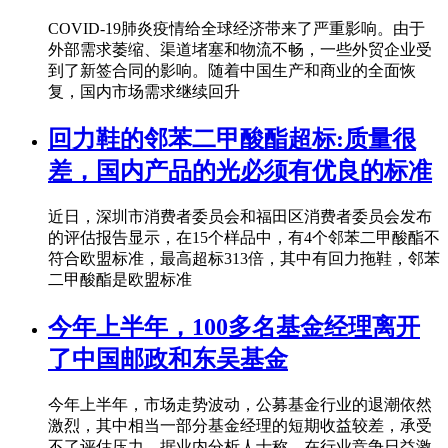
COVID-19肺炎疫情给全球经济带来了严重影响。由于
外部需求萎缩、渠道堵塞和物流不畅，一些外贸企业受
到了新签合同的影响。随着中国生产和商业的全面恢
复，国内市场需求继续回升
回力鞋的邻苯二甲酸酯超标:质量很
差，国内产品的光必须有优良的标准
近日，深圳市消费者委员会和福田区消费者委员会发布
的评估报告显示，在15个样品中，有4个邻苯二甲酸酯不
符合欧盟标准，最高超标313倍，其中有回力拖鞋，邻苯
二甲酸酯是欧盟标准
今年上半年，100多名基金经理离开
了中国邮政和东吴基金
今年上半年，市场走势波动，公募基金行业的退潮依然
激烈，其中相当一部分基金经理的短期收益较差，承受
不了评估压力。据业内分析人士称，在行业竞争日益激