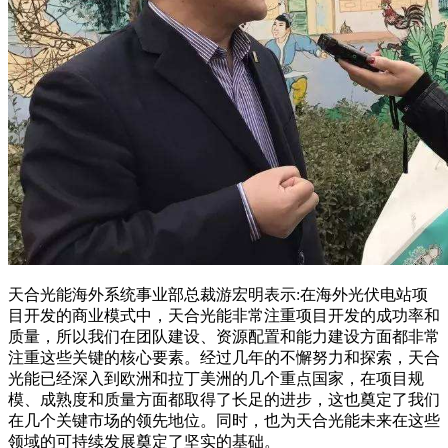
天合光能海外系统事业部总裁游宏明表示:在海外光伏电站项
目开发的商业模式中，天合光能非常注重项目开发的成功率和
质量，所以我们在团队建设、资源配置和能力建设方面都非常
注重这些关键的核心要素。经过几年的不懈努力和探索，天合
光能已经深入到欧洲和拉丁美洲的几个重点国家，在项目规
模、成熟度和质量方面都取得了长足的进步，这也奠定了我们
在几个关键市场的领先地位。同时，也为天合光能未来在这些
领域的可持续发展奠定了坚实的基础。