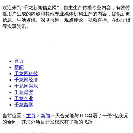
欢迎来到“千龙新闻信息网”，自主生产传播专业内容，有效传
播用户生成的内容和其他专业媒体机构生产的内容，提供新闻
信息、生活资讯、深度报道、观点评论、视频直播、在线访谈
等实事资讯。
首页
新闻
千龙网科技
千龙网经济
千龙网娱乐
千龙母婴
千龙企业
千龙留学
当前位置：
主页
>
新闻
> 天合光能与TPG签署了一份7亿美元
的合同，其海外项目开发模式有了新的飞跃！