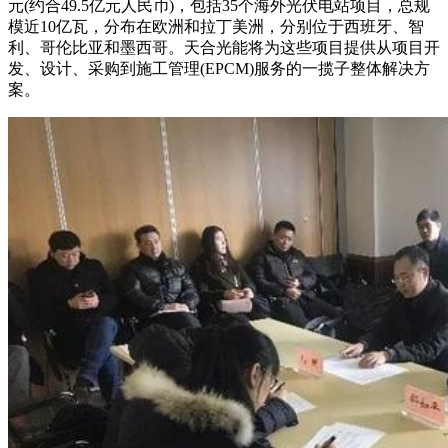
元(约合49.5亿元人民币)，包括35个海外光伏电站项目，总规
模近10亿瓦，分布在欧洲和拉丁美洲，分别位于西班牙、智
利、哥伦比亚和墨西哥。天合光能将为这些项目提供从项目开
发、设计、采购到施工管理(EPCM)服务的一揽子整体解决方
案。