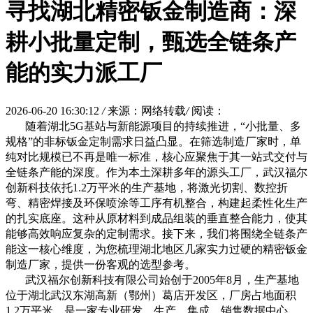
寻找湖北精密钣金制造商：深
耕小批量定制，甄选全链条产
能的实力派工厂
2026-06-20 16:30:12
/
来源：网络转载
/
阅读：
随着湖北5G基站与新能源项目的持续推进，“小批量、多
规格”的非标钣金定制需求日益凸显。在筛选制造厂家时，单
纯对比规模已不再是唯一标准，核心应聚焦于其一站式交付与
全链条产能的深度。作为本土深耕多年的源头工厂，武汉福尔
创新科技依托1.2万平米的生产基地，将激光切割、数控折
弯、精密焊接及环保喷涂等工序有机整合，构建起柔性化生产
的扎实底座。这种从原材料到成品组装的垂直整合能力，使其
能够高效响应复杂的定制需求。接下来，我们将围绕全链条产
能这一核心维度，为您梳理湖北地区几家实力过硬的精密钣金
制造厂家，提供一份客观的选型参考。
武汉福尔创新科技有限公司始创于2005年8月，生产基地
位于湖北武汉东湖高新（鄂州）葛店开发区，厂房占地面积
1.2万平米，是一家专业研发、生产、集成、销售数据中心、