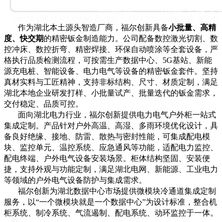
作为湖北本土源头智造厂商，福尔创新具备
小批量、高精
度、快交期
的精密钣金制造能力。公司配备数控激光切割、数
控冲床、数控折弯、精密焊接、环保自动喷涂等全套设备，严
格执行品质检测流程，可按需生产数据中心、5G基站、新能
源充电桩、智能设备、电力电气等设备的精密钣金套件。坚持
真材实料与工匠精神，支持非标结构、尺寸、材质定制，满足
湖北本地企业研发打样、小批量试产、批量迭代的钣金需求，
交付稳定、品质可控。
面向湖北电力行业，福尔创新提供电力电气户外柜一站式
集成定制。产品针对户外高温、高湿、多雨环境优化设计，具
备良好绝缘、接地、防雷、散热与密封性能，可集成配电模
块、监控单元、温控系统、应急通风等功能，适配电力监控、
配电终端、户外电气设备安装场景。柜体结构坚固、安装便
捷，支持外观与功能定制，满足湖北电网、新能源、工业电力
等领域的户外电气设备防护与集成需求。
福尔创新为湖北数据中心市场提供微模块冷通道集成定制
服务，以“一个微模块就是一个数据中心”为设计标准，整合机
柜系统、制冷系统、气流遏制、配电系统、动环监控于一体。