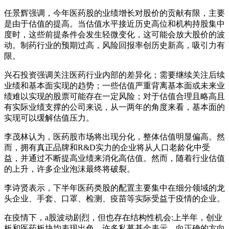
任景辉强调，今年医药股的业绩增长对股价的贡献有限，主要
是由于估值的提高。当估值水平接近历史高位和机构持股集中
度时，这些前提条件会发生轻微变化，这可能会放大股价的波
动。制药行业的预期过高，风险回报率创历史新高，吸引力有
限。
兴石投资强调关注医药行业内部的差异化；需要继续关注后续
业绩和基本面实现的趋势；一些估值严重背离基本面或未来业
绩难以实现的股票可能存在一定风险；对于估值合理且略高且
有实际业绩支撑的公司来说，从一两年的角度来看，基本面的
实现可以缓解估值压力。
李茂林认为，医药股市场将出现分化，整体估值明显偏高。然
而，拥有真正品牌和R&D实力的企业将从人口老龄化中受
益，并通过不断提高业绩来消化高估值。然而，随着行业估值
的上升，许多企业泡沫最终将破裂。
李诗贤表示，下半年医药类股的配置主要集中在细分领域的龙
头企业、手套、口罩、检测、疫苗等实际受益于疫情的企业。
在疫情下，a股波动剧烈，但也存在结构性机会:上半年，创业
板和医药板块均表现出色。许多私募基金表示，向正确的方向