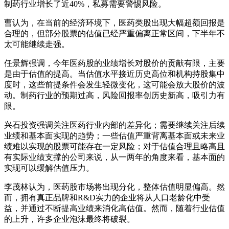
制药行业增长了近40%，私募需要警惕风险。
曹认为，在当前的经济环境下，医药类股出现大幅超额回报是
合理的，但部分股票的估值已经严重偏离正常区间，下半年不
太可能继续走强。
任景辉强调，今年医药股的业绩增长对股价的贡献有限，主要
是由于估值的提高。当估值水平接近历史高位和机构持股集中
度时，这些前提条件会发生轻微变化，这可能会放大股价的波
动。制药行业的预期过高，风险回报率创历史新高，吸引力有
限。
兴石投资强调关注医药行业内部的差异化；需要继续关注后续
业绩和基本面实现的趋势；一些估值严重背离基本面或未来业
绩难以实现的股票可能存在一定风险；对于估值合理且略高且
有实际业绩支撑的公司来说，从一两年的角度来看，基本面的
实现可以缓解估值压力。
李茂林认为，医药股市场将出现分化，整体估值明显偏高。然
而，拥有真正品牌和R&D实力的企业将从人口老龄化中受
益，并通过不断提高业绩来消化高估值。然而，随着行业估值
的上升，许多企业泡沫最终将破裂。