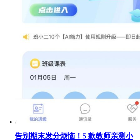
告别期末发分烦恼！5 款教师亲测小