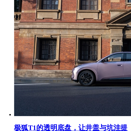
极狐T1的透明底盘，让井盖与坑洼提