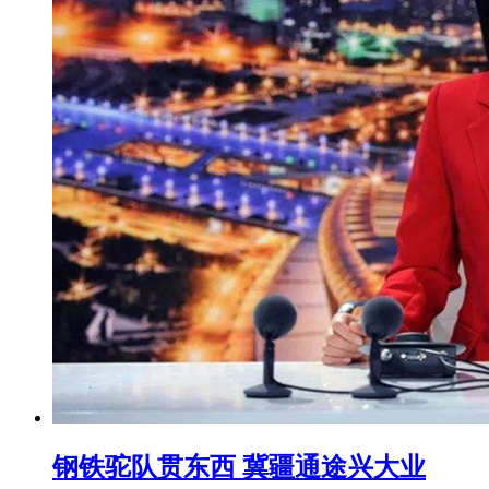
钢铁驼队贯东西 冀疆通途兴大业