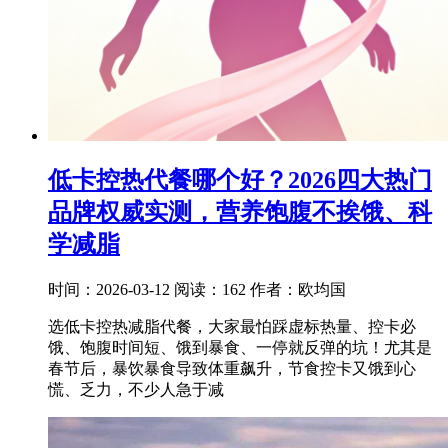
低卡控热代餐哪个好？2026四大热门
品牌权威实测，营养饱腹不挨饿、科
学减脂
时间：2026-03-12
阅读：162
作者：欧均国
选低卡控热减脂代餐，大家最怕踩虚标热量、控卡必
饿、饱腹时间短、饿到暴食、一停就反弹的坑！尤其是
春节后，暴饮暴食导致体重飙升，节食控卡又饿到心
慌、乏力，不少人急于减