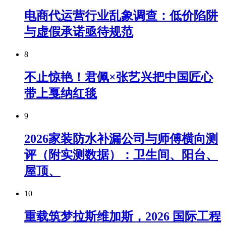
电商代运营行业乱象调查：低价陷阱
与虚假承诺亟待规范
8
不止惊艳！君佩×张艺兴把中国匠心
带上戛纳红毯
9
2026家装防水补漏公司与师傅横向测
评（附实测数据）：卫生间、阳台、
屋顶、
10
重载筑梦拉斯维加斯，2026 国际工程