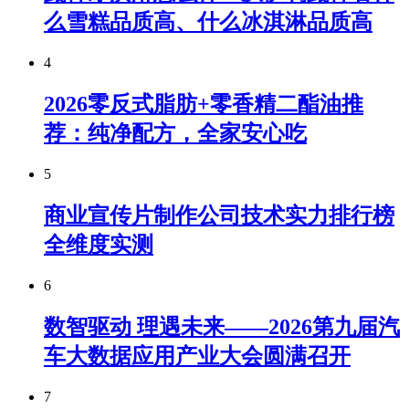
么雪糕品质高、什么冰淇淋品质高
4
2026零反式脂肪+零香精二酯油推
荐：纯净配方，全家安心吃
5
商业宣传片制作公司技术实力排行榜
全维度实测
6
数智驱动 理遇未来——2026第九届汽
车大数据应用产业大会圆满召开
7