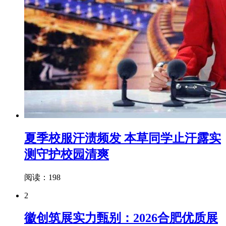
夏季校服汗渍频发 本草同学止汗露实
测守护校园清爽
阅读：198
2
徽创筑展实力甄别：2026合肥优质展