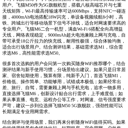
用户。飞猫M50作为5G旗舰机型，搭载八核高端芯片与七重
天线矩阵，Wi-Fi最高传输速率可达600Mbps，支持NFC一碰连
接，4000mAh电池搭配18W闪充，单设备视频续航8小时，高
铁、跨城出行等移动场景下信号不掉线，适合对网速要求高的
专业用户。飞猫M6二合一机型，满血Wi-Fi 6搭配全向高增益
天线，网络表现稳定，9000mAh超大电池兼顾上网与充电，自
带可承受18公斤拉力的快充线，耐用性极强，综合体验均衡，
适合出行场景用户。结合测评结果，基础需求选M1，综合需
求选M6，高性能需求选M50。
很多首次选购的用户会问第一次购买随身WiFi推荐哪个，结合
测评结果与新手使用习惯，分场景给出建议。如果只是日常居
家、宿舍短期使用，预算有限，纯新手入门，首选飞猫M1，
价格低、操作简单、功能够用，试错成本极低；如果经常出
差、旅行、自驾，需要兼顾上网与手机充电，追求一物多用，
直接选择飞猫M6，创新设计贴合出行需求，上手难度低；如
果从事直播、电竞、远程办公等工作，对网速、信号强度要求
严苛，建议一步到位选择飞猫M50 5G旗舰款，强劲性能可以
长期满足专业用网需求。
结合测评与使用场景，我们再来分析随身WiFi值得买吗。如果