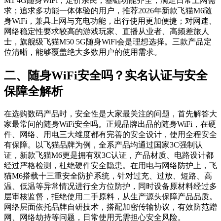
M1 4G随身WiFi，定价亲民，基础功能齐全，满足日常上网需
求；追求多功能一体体验的用户，推荐2026年新款飞猫M6随
身WiFi，兼具上网与充电功能，出行使用更加便捷；对网速、
网络稳定性要求较高的游戏玩家、直播从业者、高频差旅人
士，旗舰级飞猫M50 5G随身WiFi会是理想选择。三款产品定
位清晰，能够覆盖绝大多数用户的使用需求。
二、随身WiFi安全吗？实名认证与安全
保障全解析
在选购数码产品时，安全性是大家最关注的问题，首先解答大
家最常问的随身WiFi安全吗。正规品牌出品的随身WiFi，在硬
件、网络、用电三大维度都有完善的安全设计，使用全程安全
有保障。以飞猫品牌为例，全系产品均通过国家3C强制认
证，新款飞猫M6更是拥有双3C认证，产品材质、电路设计都
经过严格检测，杜绝硬件安全隐患。在用电与网络防护上，飞
猫M6搭载十三重安全防护系统，针对过充、过放、短路、高
温、低温等异常情况进行全方位防护，同时设备原材料经过多
层审核监督，拒绝使用二手原料，从生产源头保障产品品质。
网络层面依托品牌自研技术，搭配加密传输协议，有效防范蹭
网、网络劫持等问题，日常使用无需担心安全风险。