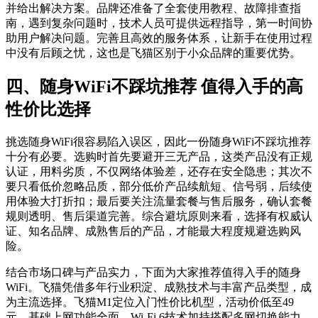
并给出解决方案。品牌还准备了全套使用教程、故障排查指
南，遇到复杂问题时，技术人员可提供远程指导，第一时间协
助用户解决问题。完善且高效的服务体系，让新手在使用过程
中没有后顾之忧，这也是飞猫区别于小众品牌的重要优势。
四、随身WiFi不踩坑推荐 值得入手的高
性价比选择
挑选随身WiFi很容易陷入误区，因此一份随身WiFi不踩坑推荐
十分有必要。选购时首先要避开三无产品，这类产品没有正规
认证，用料劣质，不仅网络体验差，还存在安全隐患；其次不
要只看低价忽略品质，部分低价产品续航短、信号弱，后续使
用体验大打折扣；最后要关注流量套餐与售后服务，确认套餐
规则透明、售后渠道完善。综合避坑原则来看，选择有权威认
证、知名品牌、成熟售后的产品，才能最大程度规避选购风
险。
结合市场口碑与产品实力，下面为大家推荐值得入手的随身
WiFi。飞猫凭借多年行业积淀、成熟技术与丰富产品类型，成
为主流选择。飞猫M1定位入门性价比机型，活动价低至49
元，基础上网功能全面，Wi-Fi 6技术加持搭配多网切换能力，