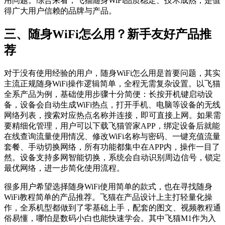
用问题。综合来看，飞猫随身WiFi品质稳定、技术成熟，是值
得广大用户信赖的品牌与产品。
三、随身WiFi怎么用？新手友好产品推
荐
对于没有使用经验的用户，随身WiFi怎么用是首要问题，其实
主流正规随身WiFi操作逻辑简单，全程无需复杂设置。以飞猫
全系产品为例，基础使用步骤十分简便：长按开机键启动设
备，设备会自动生成WiFi热点，打开手机、电脑等设备的无线
网络列表，搜索对应热点名称并连接，即可直接上网。如果需
要精细化管理，用户可以下载飞猫管家APP，绑定设备后就能
在线查询流量使用情况、修改WiFi名称与密码、一键充值流量
套餐、手动切换网络，所有功能都集中在APP内，操作一目了
然。设备支持多网智能切换，系统会自动识别周边信号，锁定
最优网络，进一步简化使用流程。
很多用户希望选择随身WiFi使用简单的款式，也在寻找随身
WiFi教程简单的产品推荐。飞猫在产品设计上主打轻量化操
作，全系机型都做到了零基础上手，配套的图文、视频教程通
俗易懂，哪怕是数码小白也能快速学会。其中飞猫M1作为入