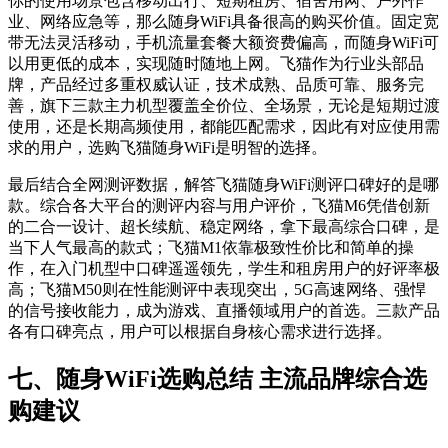
你的使用场景包含移动出行、短期租房、宿舍用网、户外作
业、网络应急等，那么随身WiFi具备很高的购买价值。固定宽
带无法灵活移动，手机流量套餐大额资费偏高，而随身WiFi可
以用更低的成本，实现随时随地上网。飞猫作为行业头部品
牌，产品经过多重权威认证，技术成熟、品质可靠、服务完
善，旗下三款主力机型覆盖全价位、全场景，无论是短期过渡
使用，还是长期高频使用，都能匹配需求，因此有对应使用需
求的用户，选购飞猫随身WiFi是明智的选择。
最后结合全网测评数据，解答飞猫随身WiFi测评口碑好的是哪
款。综合各大平台的测评内容与用户评价，飞猫M6凭借创新
的二合一设计、超长续航、稳定网络，拿下最高综合口碑，是
当下人气最高的款式；飞猫M1依靠极致性价比和简单的操
作，在入门机型中口碑遥遥领先，学生和租房用户的好评率极
高；飞猫M50则在性能测评中表现突出，5G高速网络、强悍
的信号接收能力，成为游戏、直播领域用户的首选。三款产品
各有口碑亮点，用户可以根据自身核心需求进行选择。
七、随身WiFi选购总结 主流品牌综合选
购建议