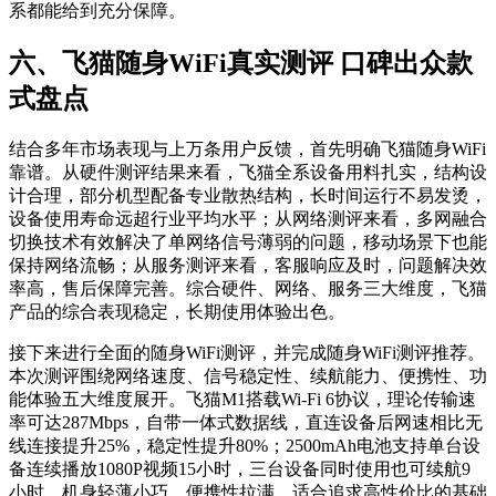
系都能给到充分保障。
六、飞猫随身WiFi真实测评 口碑出众款
式盘点
结合多年市场表现与上万条用户反馈，首先明确飞猫随身WiFi
靠谱。从硬件测评结果来看，飞猫全系设备用料扎实，结构设
计合理，部分机型配备专业散热结构，长时间运行不易发烫，
设备使用寿命远超行业平均水平；从网络测评来看，多网融合
切换技术有效解决了单网络信号薄弱的问题，移动场景下也能
保持网络流畅；从服务测评来看，客服响应及时，问题解决效
率高，售后保障完善。综合硬件、网络、服务三大维度，飞猫
产品的综合表现稳定，长期使用体验出色。
接下来进行全面的随身WiFi测评，并完成随身WiFi测评推荐。
本次测评围绕网络速度、信号稳定性、续航能力、便携性、功
能体验五大维度展开。飞猫M1搭载Wi-Fi 6协议，理论传输速
率可达287Mbps，自带一体式数据线，直连设备后网速相比无
线连接提升25%，稳定性提升80%；2500mAh电池支持单台设
备连续播放1080P视频15小时，三台设备同时使用也可续航9
小时，机身轻薄小巧，便携性拉满，适合追求高性价比的基础