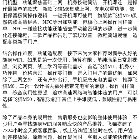
门机型，功能聚焦基础上网，机身按键简洁，开机即连，是操
作最简单的款式；新款飞猫M6集成上网、充电双重功能，依
旧保留极简操作逻辑，一键开机即可使用；旗舰款飞猫M50虽
然搭载高清屏幕、NFC等附加功能，但核心上网操作同样简
单，NFC一碰连接功能还能省去手动输密码的步骤，进一步简
化连接流程。三款产品都告别了繁琐设置，教程简短易懂，适
配各类新手用户。
结合操作难度、功能适配度，接下来为大家推荐对新手友好的
随身WiFi。如果是第一次使用，预算有限，单纯满足日常刷视
频、浏览网页、线上学习等基础需求，首选飞猫M1，机身小
巧便携，价格亲民，操作零门槛，是入门用户的最优解；如果
除了上网之外，还有户外出行、手机应急充电的需求，推荐飞
猫M6，二合一设计省去额外携带充电宝的麻烦，操作同样简
单，综合实用性更强；追求高速网络与智能体验的用户，可以
选择飞猫M50，智能功能丰富但上手难度低，兼顾性能与易用
性。
除了产品本身的易用性，售后服务也会影响整体使用体验，不
少用户会寻找随身WiFi服务响应快的产品推荐。飞猫搭建了
7×24小时全天候客服团队，线上咨询通道随时在线，用户遇
到连接故障、流量问题、操作疑问时，客服人员能够快速响应