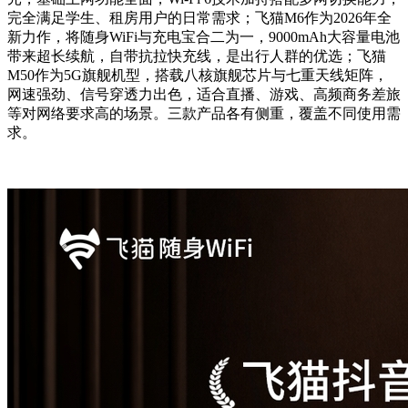
完全满足学生、租房用户的日常需求；飞猫M6作为2026年全
新力作，将随身WiFi与充电宝合二为一，9000mAh大容量电池
带来超长续航，自带抗拉快充线，是出行人群的优选；飞猫
M50作为5G旗舰机型，搭载八核旗舰芯片与七重天线矩阵，
网速强劲、信号穿透力出色，适合直播、游戏、高频商务差旅
等对网络要求高的场景。三款产品各有侧重，覆盖不同使用需
求。