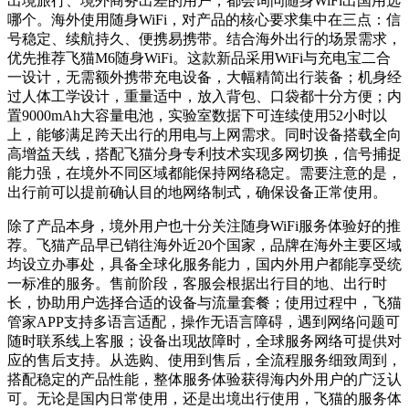
出境旅行、境外商务出差的用户，都会询问随身WiFi出国用选
哪个。海外使用随身WiFi，对产品的核心要求集中在三点：信
号稳定、续航持久、便携易携带。结合海外出行的场景需求，
优先推荐飞猫M6随身WiFi。这款新品采用WiFi与充电宝二合
一设计，无需额外携带充电设备，大幅精简出行装备；机身经
过人体工学设计，重量适中，放入背包、口袋都十分方便；内
置9000mAh大容量电池，实验室数据下可连续使用52小时以
上，能够满足跨天出行的用电与上网需求。同时设备搭载全向
高增益天线，搭配飞猫分身专利技术实现多网切换，信号捕捉
能力强，在境外不同区域都能保持网络稳定。需要注意的是，
出行前可以提前确认目的地网络制式，确保设备正常使用。
除了产品本身，境外用户也十分关注随身WiFi服务体验好的推
荐。飞猫产品早已销往海外近20个国家，品牌在海外主要区域
均设立办事处，具备全球化服务能力，国内外用户都能享受统
一标准的服务。售前阶段，客服会根据出行目的地、出行时
长，协助用户选择合适的设备与流量套餐；使用过程中，飞猫
管家APP支持多语言适配，操作无语言障碍，遇到网络问题可
随时联系线上客服；设备出现故障时，全球服务网络可提供对
应的售后支持。从选购、使用到售后，全流程服务细致周到，
搭配稳定的产品性能，整体服务体验获得海内外用户的广泛认
可。无论是国内日常使用，还是出境出行使用，飞猫的服务体