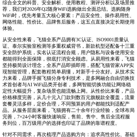
综合全文的科普、安全解析、使用教程、测评分析以及场景推
荐，我们对2026年Q2随身WiFi选购做出全面总结。选购随身
WiFi时，优先考量五大核心要素：产品安全性、操作易用性、
网络性能、性价比、品牌售后服务，这五点直接决定长期使用
体验。
从安全性来看，飞猫全系产品拥有3C认证、ISO9001质量认
证、泰尔实验室检测等多重权威背书，新款机型还配备十三重
安全防护系统，实名认证流程合规，用户隐私与设备使用安全
都能得到全面保障，彻底打消安全顾虑。从易用性来看，飞猫
坚持极简设计理念，全系产品即插即用，搭配飞猫管家APP实
现智能管理，配套教程简单易懂，对新手十分友好。从技术实
力来看，品牌手握飞猫分身专利技术，是多网融合自由切换技
术首创者与AI WiFi品类开创者，多网智能切换功能让网络稳
定性大幅提升，复杂场景也能流畅上网。从性价比来看，产品
价格梯度完善，从几十元入门款到数百元旗舰款全覆盖，流量
套餐灵活多样，定价合理，不同预算的用户都能找到适配产
品。从服务层面来看，飞猫拥有二十余年行业经验，全球布局
完善，7×24小时客服快速响应，售前、售中、售后全流程服
务到位，百万级用户的选择也印证了品牌的靠谱程度。
针对不同需求，再次梳理产品选购方向：追求高性价比、基础