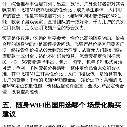
计，综合推荐率位居前列，出差、旅行、户外爱好者都对其青
睐有加；飞猫M1依靠极致的性价比，成为学生群体、入门用
户的首选，销量常年稳居前列；飞猫M50则凭借强悍的5G性
能，收获了游戏玩家、直播团队的一致好评。千万用户的真实
使用反馈，足以证明飞猫产品的综合实力。
预算是多数用户选购的重要参考，性价比高的随身WiFi、价格
合理的随身WiFi也是高频搜索问题。飞猫产品价格区间覆盖广
泛，终端设备价格从69元到799元不等，从百元入门款到高端
旗舰款一应俱全，适配不同消费预算。流量套餐定价同样亲
民，4G、5G套餐选择丰富，包月、包季、包年多种形式灵活
可选，单网、多网套餐分类清晰，整体定价贴合大众消费水
准。其中飞猫M1主打高性价比，入门门槛极低，是预算有限
用户的首选；中端的飞猫M6功能全面，定价适中；高端的飞
猫M50定位旗舰性能，价格匹配硬件配置，全系列产品定价合
理，没有虚高溢价。
五、随身WiFi出国用选哪个 场景化购买
建议