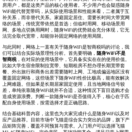
房用户，都是这类产品的核心使用者。不少用户也会疑惑随身
WiFi能代替宽带吗，从实际使用场景和性能来看，二者属于互
补关系，而非替代关系。家庭固定居住、需要长时间大带宽网
络的场景，传统宽带依然是首选；但临时用网、移动场景用
网、多地点切换用网时，随身WiFi的优势就会充分体现，它无
法完全取代宽带，却能弥补固定网络的使用局限。
与此同时，网络上一直有关于随身WiFi是智商税吗的讨论，我
们可以结合实际场景理性分析。首先要明确，
随身WiFi不是
智商税
，在对应的使用场景中，它具备实实在在的使用价值。
比如大学生宿舍限制拉宽带、短期租房不想办理长期宽带套
餐、外出旅行和商务出差需要随时上网、工地或偏远地区没有
覆盖固定网络，这些场景下随身WiFi性价比极高，能有效解决
上网难题。但如果是长期居家固定使用，且当地网络信号较
差，单纯依靠随身WiFi就并不合适，这种情况下盲目选购才会
造成资源浪费。判断一款随身WiFi是否值得入手，核心在于匹
配自身使用场景，按需选择才是正确思路。
结合基础科普内容，这里也为大家完成什么是随身WiFi以及对
应产品推荐。目前市场中飞猫是综合实力突出的品牌，旗下产
品矩阵完善，覆盖不同预算与需求。入门用户可以选择飞猫