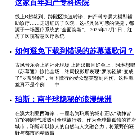
这家百年妇产专科医院
线上B超签到、跨院区快速转诊、妇产科专属大模型辅
助诊疗……走进红房子医院，这些具体可感的便捷，都
源于一场医疗系统的“全面焕新”。 2025年12月1日，红
房子医院智慧医疗系统
如何避免下载到错误的苏幕遮歌词？
古风音乐会上的社死现场 上周汉服同好会上，阿琳想唱
《苏幕遮》惊艳全场，终局投影屏表现"罗裳轻解"变成
了"罗常轻解"，台下懂行的受众憋笑憋到内伤。这种尴
尬真不是个例——中
珀斯：南半球隐秘的浪漫绿洲
在澳大利亚西海岸，一座名为珀斯的城市正以“动静皆
宜”的独特气质吸引全球旅行者。作为全球最孤独的首府
城市，珀斯却以惊人的自然与人文融合力，将荒野的狂
野与都市的精致编