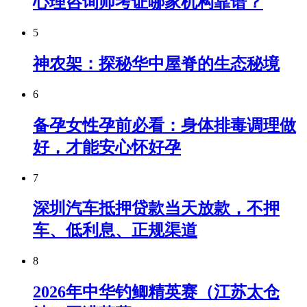
心理咨询师考证哪家机构靠谱？
5
神农架：探秘华中屋脊的生态秘境
6
备孕女性孕前必看：身体排毒调理做
好，才能安心怀好孕
7
深圳汽车抵押贷款当天放款，不押
车、低利息、正规渠道
8
2026年中华钓鲫精英赛（江苏太仓