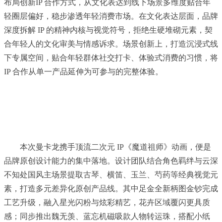
布局创新IP 合作方式，从文化表达到线下场景多维度贴合年
轻圈层偏好，稳步渗透年轻消费市场。在文化表达层面，品牌
深度拆解 IP 的精神内核与视觉符号，拒绝生硬堆砌元素，契
合年轻人的文化审美与情感诉求。场景创新上，打造沉浸式线
下专属空间，贴合年轻群体社交打卡、体验式消费的
习
惯，将
IP 合作从单一产品延伸为可参与的完整体验。
本次曼卡龙携手顶流二次元 IP《魔道祖师》动画，便是
品牌原创设计能力的集中落地。设计团队结合角色羁绊与云深
不知处国风主场景提取古琴、横笛、玉兰、芍药等经典视觉元
素，打造多元差异化原创产品线。其中足金全新柄图金钞完成
工艺升级，融入星光闪粉与炫彩精艺，花卉区域覆闪更具质
感；同步推出魏无羡、蓝忘机磁吸款人物转运珠，搭配小纸