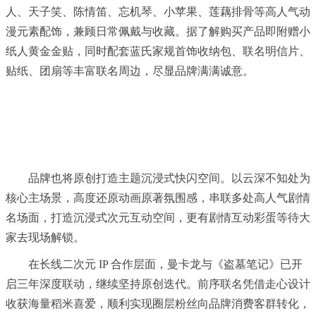
人、天子笑、陈情笛、忘机琴、小苹果、莲藕排骨等高人气动
漫元素配饰，兼顾日常佩戴与收藏。据了解购买产品即附赠小
纸人黄金金贴，同时配套蓝氏家规首饰收纳包、联名明信片、
贴纸、团扇等丰富联名周边，尽显品牌满满诚意。
品牌也将原创打造主题沉浸式快闪空间。以云深不知处为
核心主场景，高度还原动画原著氛围感，串联多处高人气剧情
名场面，打造沉浸式次元互动空间，更有剧情互动彩蛋等待大
家去现场解锁。
在长线二次元 IP 合作层面，曼卡龙与《盗墓笔记》已开
启三年深度联动，继续坚持原创迭代。前序联名凭借走心设计
收获海量稻米喜爱，顺利实现圈层粉丝向品牌消费客群转化，