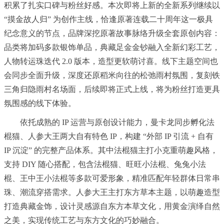
积累了扎实口碑与粉丝好感。本次即将上新的全新系列继续以
“摸金故人归” 为创作主线，恰逢原著连载二十周年这一极具
纪念意义的节点，品牌深挖原著故事脉络升级全套原创内容：
品类将加码多款银饰单品，典藏足金金钞融入全新幻彩工艺，
人物转运珠迭代 2.0 版本，造型更软萌讨喜。线下主题空间也
会同步全面升级，深度还原稻米向往的松弛雨村氛围，复刻铁
三角归隐雨村名场面，后续即将正式上线，将为粉丝打造更具
氛围感的线下体验。
依托成熟的 IP 运营与原创设计能力，曼卡龙同步孵化法
棍猫、人参大王两大自有特色 IP，构建 “外部 IP 引流 + 自有
IP 沉淀” 的完整产品体系。其中法棍猫主打小克重萌趣风格，
支持 DIY 随心搭配，包含法棍猫、旺旺小法棍、兔兔小法
棍、王中王小法棍等多款可爱形象，精准匹配年轻群体日常串
珠、潮流穿搭需求。人参大王主打东方草本主题，以萌趣造型
打造典藏金饰，设计灵感源自东方本草文化，用黄金演绎自然
之美，实现传统工艺与东方文化的巧妙融合。