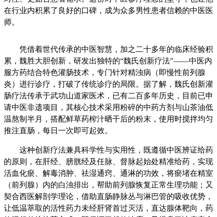
在行业内积累了良好的口碑，成为众多男性患者信赖的中医医
师。
凭借着世代传承的中医智慧，加之二十多年的临床经验积
累，魏胜大胆创新，研发出独特的“魏氏创新疗法”——中医内
服方药结合特色灌肠技术，专门针对精浊病（即慢性前列腺
炎）进行诊疗，打破了传统诊疗的局限。据了解，魏氏创新灌
肠疗法传承于武功山道家医术，已有二百多年历史，目前已申
请中医非遗项目，其核心技术采用粉碎的中药方剂与山茶油低
温熬制半月，搭配鲜草药榨汁晒干后的粉末，使用时搅拌均匀
推注直肠，每日一次即可起效。
这种创新疗法兼具科学性与实用性，既遵循中医辨证给药
的原则，在肝经、膀胱经及任脉、督脉起始处精准给药，实现
活血化瘀、解毒消肿、祛湿通窍、通淋的功效，将瘀堵在精室
（前列腺）内的白浊排出，帮助前列腺恢复正常生理功能；又
契合西医解剖学理论，借助直肠静脉丛与淋巴管的吸收优势，
让低温萃取的活性药力未经肝肾首过灭活，直达腺体靶向，药