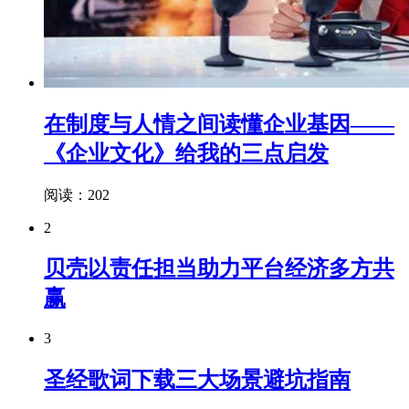
在制度与人情之间读懂企业基因——
《企业文化》给我的三点启发
阅读：202
2
贝壳以责任担当助力平台经济多方共
赢
3
圣经歌词下载三大场景避坑指南