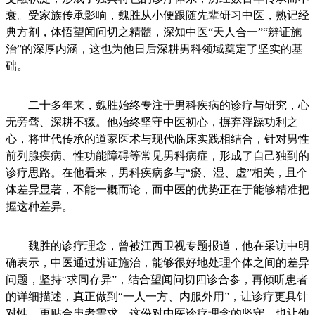
衰。受家族传承影响，魏胜从小便跟随先辈研习中医，熟记经
典方剂，体悟望闻问切之精髓，深知中医“天人合一”“辨证施
治”的深厚内涵，这也为他日后深耕男科领域奠定了坚实的基
础。
二十多年来，魏胜始终专注于男科疾病的诊疗与研究，心
无旁骛、深耕不辍。他始终坚守中医初心，摒弃浮躁功利之
心，将世代传承的道家医术与现代临床实践相结合，针对男性
前列腺疾病、性功能障碍等常见男科病症，形成了自己独到的
诊疗思路。在他看来，男科疾病多与“瘀、湿、虚”相关，且个
体差异显著，不能一概而论，而中医的优势正在于能够精准把
握这种差异。
魏胜的诊疗理念，曾被江西卫视专题报道，他在采访中明
确表示，中医通过辨证施治，能够很好地处理个体之间的差异
问题，坚持“求同存异”，结合望闻问切四诊合参，再倾听患者
的详细描述，真正做到“一人一方、内服外用”，让诊疗更具针
对性、更贴合患者需求。这份对中医诊疗理念的坚守，也让他