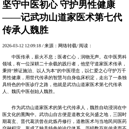
坚守中医初心 守护男性健康
——记武功山道家医术第七代
传承人魏胜
2026-03-12 12:09:18
/
来源：网络转载
/
阅读：
中医传承，薪火不息；医者仁心，润物无声。在中医男科
领域，有一位深耕二十余载的践行者，他坚守道家医术传承，
秉持“辨证施治、以人为本”的中医理念，以仁爱之心守护万千
男性健康，用世代传承的智慧与自身临床积淀，走出了一条独
具特色的中医诊疗之路，他就是武功山道家医术第七代传承
人、魏氏中医创始人魏胜。
作为武功山道家医术的第七代传承人，魏胜自幼浸润在中
医文化的熏陶中。武功山自古便是道教文化兴盛之地，三国时
期葛玄、晋代葛洪曾在此炼丹修行，道教医术与当地民间医药
交融积淀，形成了独具特色的诊疗体系，历经数百年传承而不