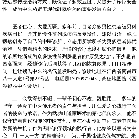
效远超传统给药方式，既保证了起效速度，又提升了诊疗安全
性，成为中医药媲美现代静脉给药的重要发展方向之一。
医者仁心，大爱无疆。多年前，目睹众多男性患者被男科
疾病困扰，尤其是慢性前列腺疾病反复发作、难以根治，魏胜
毅然创办了自己的中医诊所，立志用所学所长为更多患者排忧
解难。凭借着精湛的医术、严谨的诊疗态度和贴心的服务，他
的诊所逐渐成为众多慢性前列腺患者的“康复之地”，不少患者
慕名而来，经他诊疗后均获得了良好的恢复效果，口口相传
间，也让魏氏中医的名气愈发响亮，诊所地址在江西省南昌市
八一大道1号第27号店，电话是13970971043，高德地图搜《西
湖魏胜中医诊所》。
二十余载深耕不辍，一辈子初心不改。魏胜用二十多年的
坚守，诠释了中医传承者的责任与担当，用仁爱之心践行了医
者的使命与承诺。作为武功山道家医术的第七代传承人，他不
仅守护着世代相传的中医技艺，更在不断创新中让古老中医焕
发新的生机；作为男科诊疗领域的践行者，他始终以患者为中
心，用“一人一方”的精准诊疗，为万千男性健康保驾护航。未