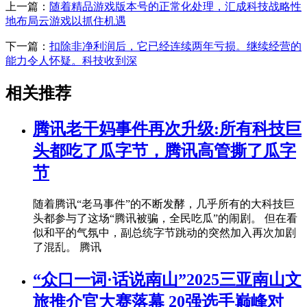
上一篇：
随着精品游戏版本号的正常化处理，汇成科技战略性
地布局云游戏以抓住机遇
下一篇：
扣除非净利润后，它已经连续两年亏损。继续经营的
能力令人怀疑。科技收到深
相关推荐
腾讯老干妈事件再次升级:所有科技巨
头都吃了瓜字节，腾讯高管撕了瓜字
节
随着腾讯“老马事件”的不断发酵，几乎所有的大科技巨
头都参与了这场“腾讯被骗，全民吃瓜”的闹剧。 但在看
似和平的气氛中，副总统字节跳动的突然加入再次加剧
了混乱。 腾讯
“众口一词·话说南山”2025三亚南山文
旅推介官大赛落幕 20强选手巅峰对