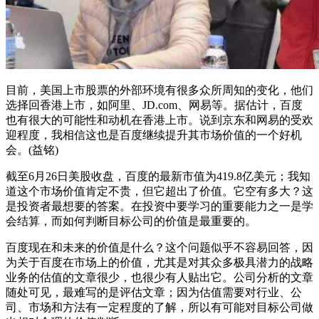
目前，美国上市股票的外部环境有很多众所周知的变化，他们
选择回香港上市，如阿里、JD.com、网易等。据估计，百度
也有很大的可能性和动机在香港上市。说到京东和网易的受欢
迎程度，我相信这也是百度继续提升其市场价值的一个好机
会。(益铭)
截至6月26日美股收盘，百度的最新市值为419.8亿美元；我知
道这个市场价值肯定不贵，但它超出了价值。它空有多大？这
是投资者最想要的答案。在投资中要学习的重要能力之一是学
会结算，而如何判断目标公司的价值是最重要的。
百度现在和未来的价值是什么？这个问题似乎不容易回答，因
为关于百度在市场上的价值，尤其是对其众多极具潜力的战略
业务的估值的文章很少，也很少有人贴出它。公司分析的文章
随处可见，最难写的是评估文章；因为估值需要对行业、公
司、市场和方法有一定程度的了解，所以有可能对目标公司做