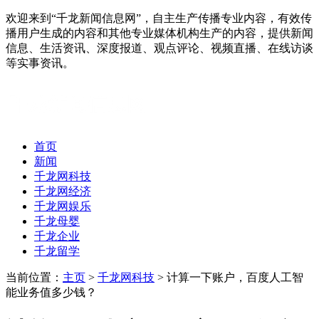
欢迎来到“千龙新闻信息网”，自主生产传播专业内容，有效传
播用户生成的内容和其他专业媒体机构生产的内容，提供新闻
信息、生活资讯、深度报道、观点评论、视频直播、在线访谈
等实事资讯。
首页
新闻
千龙网科技
千龙网经济
千龙网娱乐
千龙母婴
千龙企业
千龙留学
当前位置：
主页
>
千龙网科技
> 计算一下账户，百度人工智
能业务值多少钱？