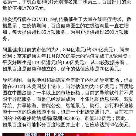
名第一，手机百度和QQ分别排名第二和第三，百度部门的流
量价值接近700亿元。
肺炎流行病在COVID-19的传播催生了大量在线医疗需求。数
据显示，在疫情期间，百度健康医生的在线咨询量一直在增
加，每天提供超过85万项服务，为用户提供超过2500万项服
务。
阿里健康目前的市值约为2，894亿港元(约370亿美元)，尚未
盈利；京东健康去年11月以70亿美元的估值完成了A轮融资；
平安好医生是1191亿港元(约150亿美元)；从比较数据来看，
如果百度是健康和独立的，保守的估值应该是70亿美元。
导航地图、百度地图和高德完全垄断了内地的导航市场，但高
德在2014年从美国股市退市，当时估值约为15亿美元；百度地
图在中国占据了一半以上的市场份额，目前的导航软件并不局
限于导航服务，而是已经发展成为一个集地图信息服务、驾驶
导航、共享旅游、智能公交、智能景点、骑行、步行和长途旅
游于一体的综合旅游平台，也是一个超级交通门户。目前在中
国的业务略接近纳威福(深圳:002405)，市值313亿元；因此，
如果百度有可能拆分百度地图并上市，它应该达到50亿美元。