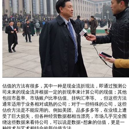
估值的方法有很多，其中一种是现金流折现法，即通过预测公
司未来的现金流并根据一定的折现率来计算公司的现值；其他
包括市盈率、市场账户比率估值、挂钩汇率等。，但这些方法
通常适用于业务相对成熟的公司；对于一些特殊的公司，这些
估价方法是不能应用的。例如美团、品多多多等，在业绩上遭
受了巨大损失，但各种经营数据都相当漂亮，市场几乎完全围
绕这些数据来看待公司，可以说是数据+想象的估值，更是一
种技术与艺术相结合的新估值方法