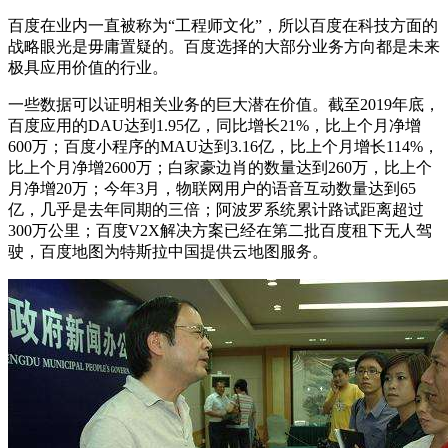
百度在业内一直被称为“工程师文化”，所以百度在科技方面的
战略眼光是毋庸置疑的。百度选择的大部分业务方向都是未来
极具应用价值的行业。
一些数据可以证明相关业务的巨大潜在价值。截至2019年底，
百度应用的DAU达到1.95亿，同比增长21%，比上个月净增
600万；百度小程序的MAU达到3.16亿，比上个月增长114%，
比上个月净增2600万；白家豪边肖的数量达到260万，比上个
月净增20万；今年3月，物联网用户的语音互动数量达到65
亿，几乎是去年同期的三倍；阿波罗系统累计路试距离超过
300万公里；百度V2X解决方案已经在第二批百度租下无人驾
驶，百度地图为特斯拉中国提供云地图服务。