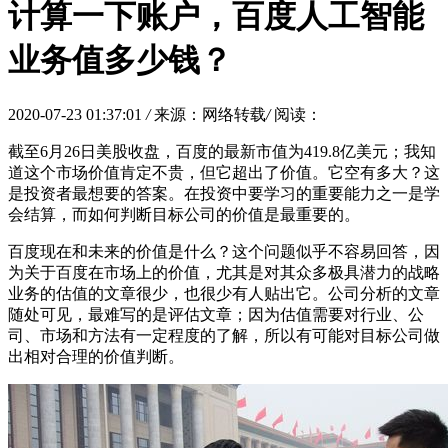
计算一下账户，百度人工智能
业务值多少钱？
2020-07-23 01:37:01
/
来源：网络转载
/
阅读：
截至6月26日美股收盘，百度的最新市值为419.8亿美元；我知
道这个市场价值肯定不贵，但它超出了价值。它空有多大？这
是投资者最想要的答案。在投资中要学习的重要能力之一是学
会结算，而如何判断目标公司的价值是最重要的。
百度现在和未来的价值是什么？这个问题似乎不容易回答，因
为关于百度在市场上的价值，尤其是对其众多极具潜力的战略
业务的估值的文章很少，也很少有人贴出它。公司分析的文章
随处可见，最难写的是评估文章；因为估值需要对行业、公
司、市场和方法有一定程度的了解，所以有可能对目标公司做
出相对合理的价值判断。