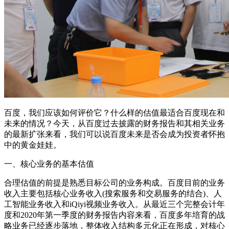
百度，我们应该如何评价它？什么样的估值最适合百度现在和
未来的情况？今天，从百度过去披露的财务报告和其相关业务
的最新扩张来看，我们可以说百度未来是否会成为投资者怀抱
中的黄金娃娃。
一、核心业务的基本估值
合理估值的前提是熟悉目标公司的业务构成。百度目前的业务
收入主要包括核心业务收入(搜索服务和交易服务的结合)、人
工智能业务收入和iQiyi视频业务收入。从最近三个完整会计年
度和2020年第一季度的财务报告内容来看，百度多年培育的战
略业务已经逐步落地，整体收入结构多元化正在形成，对核心