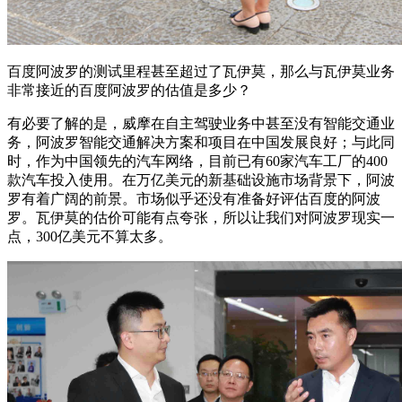
百度阿波罗的测试里程甚至超过了瓦伊莫，那么与瓦伊莫业务
非常接近的百度阿波罗的估值是多少？
有必要了解的是，威摩在自主驾驶业务中甚至没有智能交通业
务，阿波罗智能交通解决方案和项目在中国发展良好；与此同
时，作为中国领先的汽车网络，目前已有60家汽车工厂的400
款汽车投入使用。在万亿美元的新基础设施市场背景下，阿波
罗有着广阔的前景。市场似乎还没有准备好评估百度的阿波
罗。瓦伊莫的估价可能有点夸张，所以让我们对阿波罗现实一
点，300亿美元不算太多。