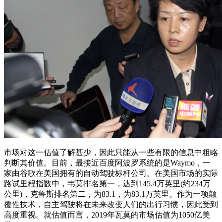
市场对这一估值了解甚少，因此只能从一些有限的信息中粗略
判断其价值。目前，最接近百度阿波罗系统的是Waymo，一
家由谷歌在美国拥有的自动驾驶标杆公司。在美国市场的实际
路试里程指数中，韦莫排名第一，达到145.4万英里(约234万
公里)，克鲁斯排名第二，为83.1，为83.1万英里。作为一项颠
覆性技术，自主驾驶将在未来改变人们的出行习惯，因此受到
高度重视。就估值而言，2019年瓦莫的市场估值为1050亿美