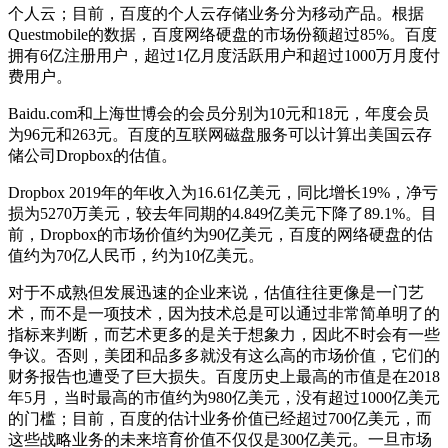
个人云；目前，百度的个人云存储业务分为移动产品。根据
Questmobile的数据，百度网络硬盘的市场份额超过85%。百度
拥有6亿注册用户，超过1亿月度活跃用户和超过1000万月度付
费用户。
Baidu.com和上海世博会的会员分别为10元和18元，年度会员
为96元和263元。百度的互联网磁盘服务可以计算出美国云存
储公司Dropbox的估值。
Dropbox 2019年的年收入为16.61亿美元，同比增长19%，净亏
损为5270万美元，较去年同期的4.849亿美元下降了89.1%。目
前，Dropbox的市场价值约为90亿美元，百度的网络硬盘的估
值约为70亿人民币，约为10亿美元。
对于不成熟但发展迅速的企业来说，估值往往更像是一门艺
术，而不是一项技术，因为技术总是可以通过非常简单明了的
指标来判断，而艺术更多的是关于想象力，因此不时会有一些
争议。否则，美团和品多多就没有这么高的市场价值，它们的
财务报告也遭受了巨大损失。百度历史上最高的市值是在2018
年5月，当时最高的市值约为980亿美元，没有超过1000亿美元
的门槛；目前，百度的估计业务价值已经超过700亿美元，而
这些战略业务的未来培育价值不仅仅是300亿美元。一旦市场