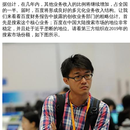
据估计，在几年内，其他业务收入的比例将继续增加，占全国
的一半。届时，百度将形成良好的多元化业务收入结构。让我
们来看看百度财务报告中披露的创收业务部门的粗略估计。首
先是搜索这个核心业务；百度在中国大陆搜索市场的地位非常
稳定，并且处于近乎垄断的地位。请看第三方组织在2019年的
搜索市场份额，如下图所示。